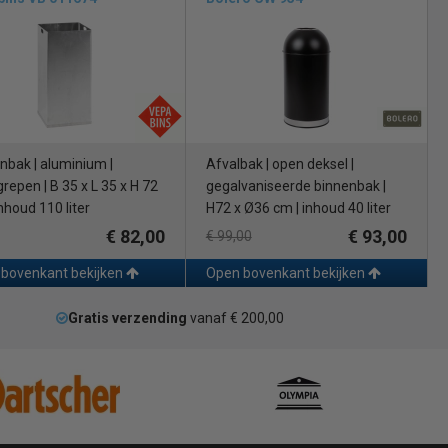
nbak | aluminium |
Afvalbak | open deksel |
repen | B 35 x L 35 x H 72
gegalvaniseerde binnenbak |
nhoud 110 liter
H72 x Ø36 cm | inhoud 40 liter
€ 82,00
€ 93,00
€ 99,00
bovenkant bekijken
Open bovenkant bekijken
Gratis verzending
vanaf € 200,00