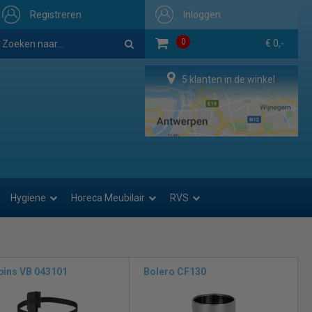
Registreren
Inloggen
0
€ 0,-
5 klanten in de winkel
Hygiene
Horeca Meubilair
RVS
bins VB 043101
Bolero CF130