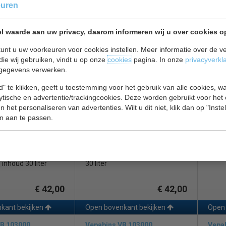
euren
B 34 x 47 cm | inhoud 30 liter
inhoud
€ 42,00
€ 42,00
l waarde aan uw privacy, daarom informeren wij u over cookies o
kant bekijken
Open bovenkant bekijken
Open 
unt u uw voorkeuren voor cookies instellen. Meer informatie over de ve
VB 103000
Vepabins VB 103000
Rubb
die wij gebruiken, vindt u op onze
cookies
pagina. In onze
privacyverkl
gegevens verwerken.
" te klikken, geeft u toestemming voor het gebruik van alle cookies, 
lytische en advertentie/trackingcookies. Deze worden gebruikt voor het
 het personaliseren van advertenties. Wilt u dit niet, klik dan op "Inst
n aan te passen.
 metaal |
Papierbak | wit | vlamdovend |
Inhoud
| rood en zwart | B
metaal | B 34 x 47 cm | inhoud
Hoog 
 inhoud 30 liter
30 liter
€ 42,00
€ 42,00
kant bekijken
Open bovenkant bekijken
Open 
VB 103000
Vepabins VB 103000
Vepa