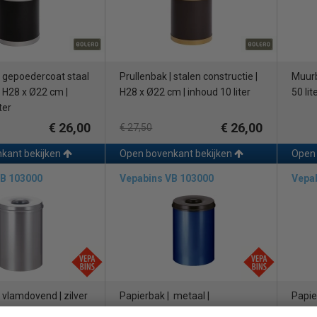
| gepoedercoat staal
Prullenbak | stalen constructie |
Muurb
| H28 x Ø22 cm |
H28 x Ø22 cm | inhoud 10 liter
50 lit
ter
€ 26,00
€ 26,00
€ 27,50
kant bekijken
Open bovenkant bekijken
Open 
VB 103000
Vepabins VB 103000
Vepa
 vlamdovend | zilver
Papierbak | metaal |
Papier
cm | inhoud 30 liter
vlamdovend | blauw en zwart |
vlamd