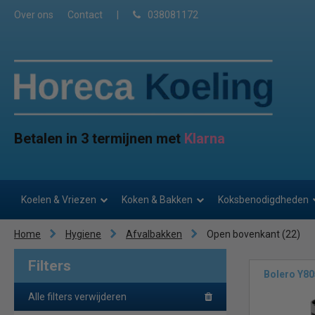
Over ons
Contact
|
038081172
Betalen in 3 termijnen met
Klarna
Koelen & Vriezen
Koken & Bakken
Koksbenodigdheden
Home
Hygiene
Afvalbakken
Open bovenkant
(22)
Filters
Bolero Y80
Alle filters verwijderen