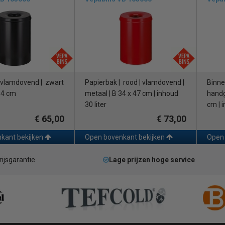
| vlamdovend | zwart
Papierbak | rood | vlamdovend |
Binne
34 cm
metaal | B 34 x 47 cm | inhoud
handg
30 liter
cm | i
€ 65,00
€ 73,00
kant bekijken
Open bovenkant bekijken
Open 
rijsgarantie
Lage prijzen hoge service