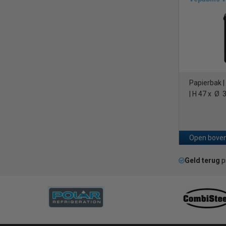
Papierbak 
| H 47 x Ø 
Open boven
Geld terug
p