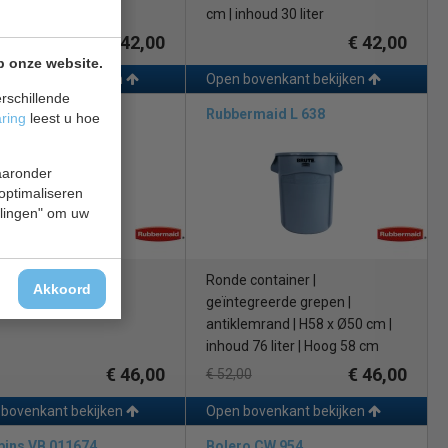
 30 liter
cm | inhoud 30 liter
€ 42,00
€ 42,00
p onze website.
bovenkant bekijken
Open bovenkant bekijken
rschillende
ermaid L639
Rubbermaid L 638
aring
leest u hoe
waaronder
 optimaliseren
ellingen" om uw
 37 liter
Ronde container |
Akkoord
43,5 cm
geïntegreerde grepen |
antiklemrand | H58 x Ø50 cm |
inhoud 76 liter | Hoog 58 cm
€ 46,00
€ 46,00
€ 52,00
bovenkant bekijken
Open bovenkant bekijken
bins VB 011674
Bolero CW 954