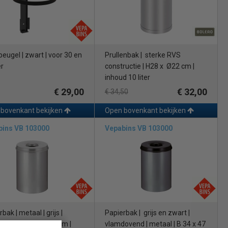
eugel | zwart | voor 30 en
Prullenbak | sterke RVS
er
constructie | H28 x Ø22 cm |
inhoud 10 liter
€ 29,00
€ 32,00
€ 34,50
bovenkant bekijken
Open bovenkant bekijken
bins VB 103000
Vepabins VB 103000
bak | metaal | grijs |
Papierbak | grijs en zwart |
ovend | B 34 x 47 cm |
vlamdovend | metaal | B 34 x 47