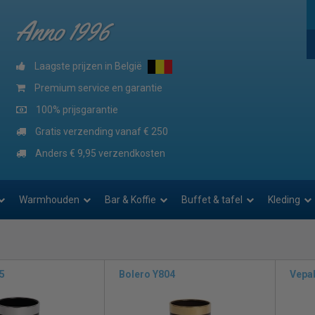
Anno 1996
Laagste prijzen in België
Premium service en garantie
100% prijsgarantie
Gratis verzending vanaf € 250
Anders € 9,95 verzendkosten
Warmhouden
Bar & Koffie
Buffet & tafel
Kleding
5
Bolero Y804
Vepa