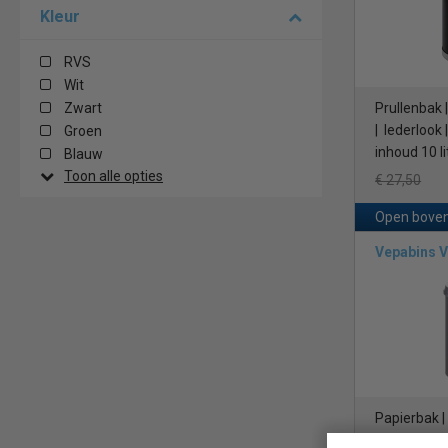
Kleur
RVS
Wit
Zwart
Prullenbak 
| lederlook 
Groen
inhoud 10 li
Blauw
Toon alle opties
€ 27,50
Open boven
Vepabins 
Papierbak |
| B 34 x 47 