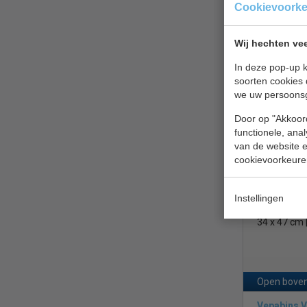
Cookievoork
Wij hechten vee
Open boven
In deze pop-up k
Vepabins 
soorten cookies 
we uw persoons
Door op "Akkoord
functionele, ana
van de website en
cookievoorkeure
Papierbak |
Instellingen
vlamdovend 
34 x 47 cm |
Open boven
Vepabins 