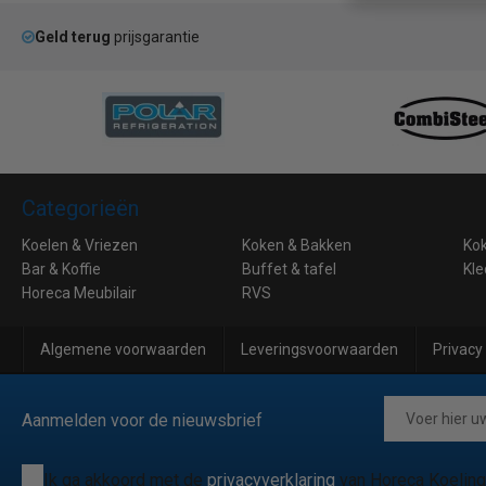
Geld terug
prijsgarantie
Categorieën
Koelen & Vriezen
Koken & Bakken
Ko
Bar & Koffie
Buffet & tafel
Kle
Horeca Meubilair
RVS
Algemene voorwaarden
Leveringsvoorwaarden
Privacy
Aanmelden voor de nieuwsbrief
Ik ga akkoord met de
privacyverklaring
van Horeca Koeling