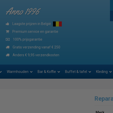
Anno 1996
Laagste prijzen in België
Premium service en garantie
100% prijsgarantie
Gratis verzending vanaf € 250
Anders € 9,95 verzendkosten
Warmhouden
Bar & Koffie
Buffet & tafel
Kleding
Reparat
Merk