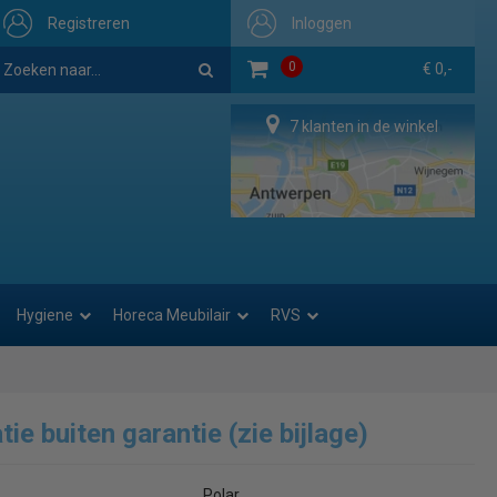
Registreren
Inloggen
0
€ 0,-
7 klanten in de winkel
Hygiene
Horeca Meubilair
RVS
ie buiten garantie (zie bijlage)
Polar