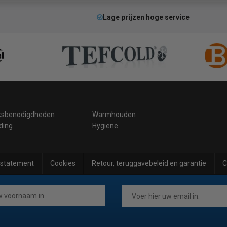
Lage prijzen hoge service
ksbenodigdheden
Warmhouden
ding
Hygiene
 statement
Cookies
Retour, teruggavebeleid en garantie
C