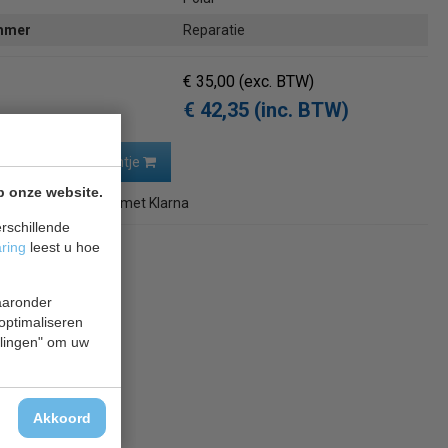
ummer
Reparatie
€ 35,00
(exc. BTW)
€ 42,35 (inc. BTW)
In winkelwagentje
p onze website.
4,12
in 3 termijnen
met Klarna
rschillende
aring
leest u hoe
naar overzicht
waaronder
 optimaliseren
ellingen" om uw
Akkoord