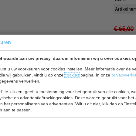
Artikeln
€ 65,00
euren
l waarde aan uw privacy, daarom informeren wij u over cookies o
Of
betaal
1
unt u uw voorkeuren voor cookies instellen. Meer informatie over de ve
die wij gebruiken, vindt u op onze
cookies
pagina. In onze
privacyverkl
Terug 
gegevens verwerken.
" te klikken, geeft u toestemming voor het gebruik van alle cookies, 
lytische en advertentie/trackingcookies. Deze worden gebruikt voor het
 het personaliseren van advertenties. Wilt u dit niet, klik dan op "Inst
n aan te passen.