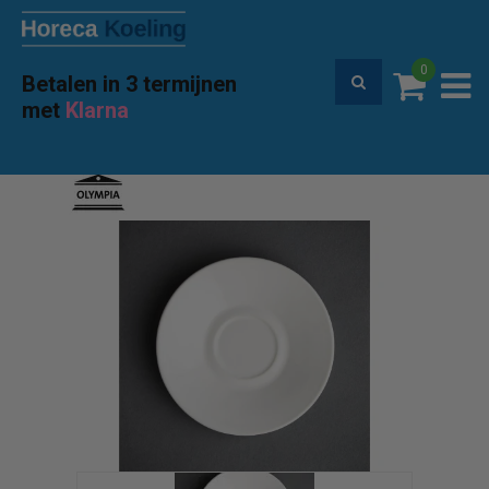
0
Betalen in 3 termijnen
Premium service en garantie
met
Klarna
Home
Accessoires
Olympia GK 086