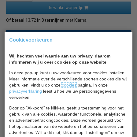
In winkelwagentje
Of
betaal
13,72
in 3 termijnen
met Klarna
Terug naar overzicht
Cookievoorkeuren
Beschrijving
Specificaties
Wij hechten veel waarde aan uw privacy, daarom
informeren wij u over cookies op onze website.
Olympia espresso schotel wit
In deze pop-up kunt u uw voorkeuren voor cookies instellen.
Meer informatie over de verschillende soorten cookies die wij
gebruiken, vindt u op onze
cookies
pagina. In onze
Voeg een vleugje kleur aan uw tafel toe met dit aanbod
privacyverklaring
leest u hoe we uw persoonsgegevens
van modern gekleurd hotelporselein.
verwerken.
Stapelbaar, stijlvol met sterk gerolde randen.
Door op "Akkoord" te klikken, geeft u toestemming voor het
Duurzaam, chipbestendig en veelzijdig.
gebruik van alle cookies, waaronder functionele, analytische
Oven, magnetron en vaatwasmachinebestendig.
en advertentie/trackingcookies. Deze worden gebruikt voor
Alle genoemde prijzen zijn per verpakkingseenheid.
het optimaliseren van de website en het personaliseren van
advertenties. Wilt u dit niet, klik dan op "Instellingen" om uw