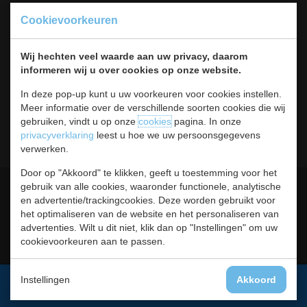
Koksbenodigdheden
Cookievoorkeuren
Warmhouden
Bar & Koffie
Wij hechten veel waarde aan uw privacy, daarom
Buffet & tafel
informeren wij u over cookies op onze website.
Kleding
Hygiene
In deze pop-up kunt u uw voorkeuren voor cookies instellen.
Horeca
Meer informatie over de verschillende soorten cookies die wij
Meubilair
gebruiken, vindt u op onze
cookies
pagina. In onze
RVS
privacyverklaring
leest u hoe we uw persoonsgegevens
verwerken.
Door op "Akkoord" te klikken, geeft u toestemming voor het
Algemene voorwaarden
Leveringsvoorwaarden
gebruik van alle cookies, waaronder functionele, analytische
en advertentie/trackingcookies. Deze worden gebruikt voor
Privacy statement
Cookies
het optimaliseren van de website en het personaliseren van
advertenties. Wilt u dit niet, klik dan op "Instellingen" om uw
Retour, teruggavebeleid en
Contact
cookievoorkeuren aan te passen.
garantie
Instellingen
Akkoord
Aanmelden voor de nieuwsbrief