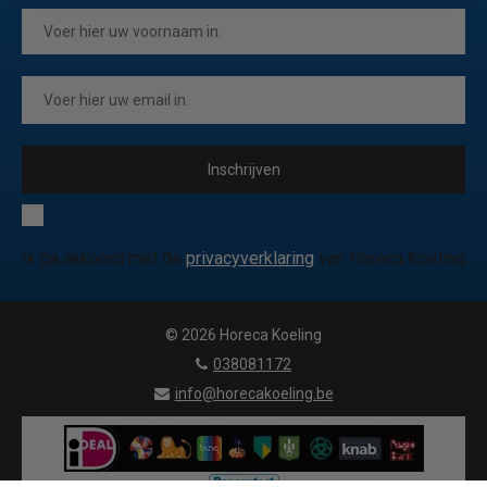
Inschrijven
Ik ga akkoord met de
privacyverklaring
van Horeca Koeling
© 2026 Horeca Koeling
|
038081172
|
info@horecakoeling.be