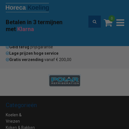
0
Betalen in 3 termijnen
Premium service en garantie
met
Klarna
Home
Merken
Mondial Elite
(0)
Geld terug
prijsgarantie
Lage prijzen hoge service
Gratis verzending
vanaf € 200,00
Categorieën
Koelen &
Vriezen
Koken & Bakken