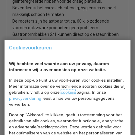
geinteregreerde ribben voor de draag plateaus.
Bovendien is het corrosiebestendig, hygiënisch en heel
makkelijk schoon te maken.
De roosters zijn belastbaar tot ca. 60 kilo zodoende
vormen ook zware producten geen probleem.
Gastronormbakken 2/1 kunnen direct op de steunribben
worden ingeschoven.
Cookievoorkeuren
De uit één stuk diepgetrokken bodemplaat beschrikt
overgrote afgeronde hoeken en een reiniginsafvoer om
vuil gemakkelijk te verwijderen.
Wij hechten veel waarde aan uw privacy, daarom
informeren wij u over cookies op onze website.
Efficiente isolatie
In deze pop-up kunt u uw voorkeuren voor cookies instellen.
De apparaten beschrikken over een zeer effectieve, 83
Meer informatie over de verschillende soorten cookies die wij
mm dikke isolatie in de wanden en een 60 mm dikke
gebruiken, vindt u op onze
cookies
pagina. In onze
isolatielaag in de deur.
privacyverklaring
leest u hoe we uw persoonsgegevens
Dit bevordert de temperatuurconstandheid en houdt het
verwerken.
energieverbruik onveranderlijk laag.
De deur is geconstrueerd voor een zeer goede afdichting,
Door op "Akkoord" te klikken, geeft u toestemming voor het
waardoor koudeverlies uit de ruimte wordt verhinderd.
gebruik van alle cookies, waaronder functionele, analytische
en advertentie/trackingcookies. Deze worden gebruikt voor
het optimaliseren van de website en het personaliseren van
De deurscharniering
kan zonder extra onderdelen