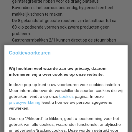
geinteregreerde ribben voor de draag plateaus.
Bovendien is het corrosiebestendig, hygiënisch en heel
makkelijk schoon te maken.
De 8 gekunststof gecoate roosters zijn belastbaar tot ca.
60 kilo zodoende vormen ook zware producten geen
probleem.
Gastronormbakken 2/1 kunnen direct op de steunribben
worden ingeschoven.
Cookievoorkeuren
De uit één stuk diepgetrokken bodemplaat beschrikt
overgrote afgeronde hoeken en een reiniginsafvoer om
vuil gemakkelijk te verwijderen.
Wij hechten veel waarde aan uw privacy, daarom
informeren wij u over cookies op onze website.
Efficiente isolatie
In deze pop-up kunt u uw voorkeuren voor cookies instellen.
De apparaten beschrikken over een zeer effectieve, 83
Meer informatie over de verschillende soorten cookies die wij
mm dikke isolatie in de wanden en een 60 mm dikke
gebruiken, vindt u op onze
cookies
pagina. In onze
isolatielaag in de deur.
privacyverklaring
leest u hoe we uw persoonsgegevens
Dit bevordert de temperatuur constandheid en houdt het
verwerken.
energieverbruik onveranderlijk laag.
De deur is geconstrueerd voor een zeer goede afdichting,
Door op "Akkoord" te klikken, geeft u toestemming voor het
gebruik van alle cookies, waaronder functionele, analytische
waardoor koudeverlies uit de ruimte wordt verhinderd.
en advertentie/trackingcookies. Deze worden gebruikt voor