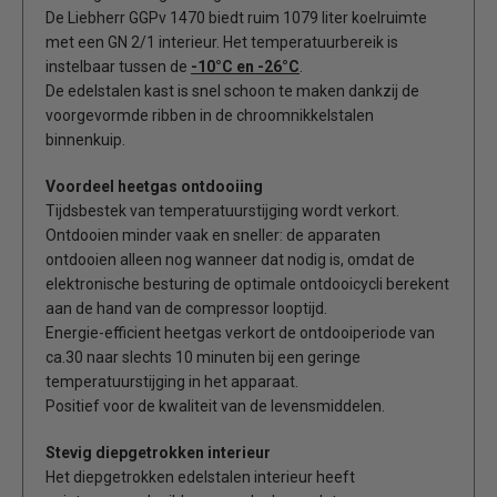
De Liebherr GGPv 1470 biedt ruim 1079 liter koelruimte
met een GN 2/1 interieur. Het temperatuurbereik is
instelbaar tussen de
-10°C
en -26°C
.
De edelstalen kast is snel schoon te maken dankzij de
voorgevormde ribben in de chroomnikkelstalen
binnenkuip.
Voordeel heetgas ontdooiing
Tijdsbestek van temperatuurstijging wordt verkort.
Ontdooien minder vaak en sneller: de apparaten
ontdooien alleen nog wanneer dat nodig is, omdat de
elektronische besturing de optimale ontdooicycli berekent
aan de hand van de compressor looptijd.
Energie-efficient heetgas verkort de ontdooiperiode van
ca.30 naar slechts 10 minuten bij een geringe
temperatuurstijging in het apparaat.
Positief voor de kwaliteit van de levensmiddelen.
Stevig diepgetrokken interieur
Het diepgetrokken edelstalen interieur heeft