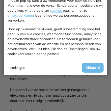
In deze pop-up kunt u uw voorkeuren voor cookies instellen.
Met minimaal onderhoud kan het koelvermogen jarenlang
Meer informatie over de verschillende soorten cookies die wij
behouden blijven.
gebruiken, vindt u op onze
cookies
pagina. In onze
privacyverklaring
leest u hoe we uw persoonsgegevens
De d.m.v. cataforese gecoqte verdamper biedt
verwerken.
bescherming tegen agressieve en corrosie
Door op "Akkoord" te klikken, geeft u toestemming voor het
veroorzakende stoffen als zouten en vruchtensuikers,
gebruik van alle cookies, waaronder functionele, analytische
zoals die in de bakkerijen en banketbakkerijen kunnen
en advertentie/trackingcookies. Deze worden gebruikt voor
voorkomen.
het optimaliseren van de website en het personaliseren van
advertenties. Wilt u dit niet, klik dan op "Instellingen" om uw
Nauwkeurige elektronica in combinatie met de
cookievoorkeuren aan te passen.
hoogwaardige koelcomponenten voor een minimaal
energieverbruik. Een optisch en akoestisch deuropenings-
Instellingen
Akkoord
en temperatuuralarm waarschuwt bij een
ongecontroleerde temperatuurstijging en onnodig
koelverlies.
Het paneel van de motorruimte met geïntegreerde
elektronica en de deur zijn naadloos uitgevoerd en
daardoor zeer reinigingsvriendelijk.