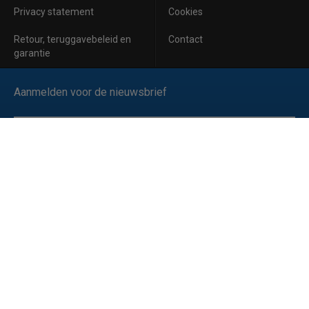
Privacy statement
Cookies
Retour, teruggavebeleid en
Contact
garantie
Aanmelden voor de nieuwsbrief
Inschrijven
Ik ga akkoord met de
privacyverklaring
van Horeca Koeling