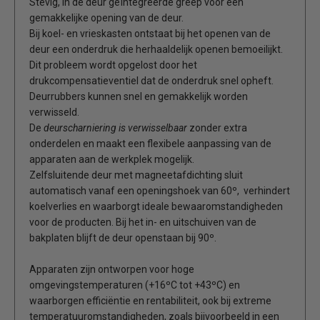
Stevig, in de deur geïntegreerde greep voor een
gemakkelijke opening van de deur.
Bij koel- en vrieskasten ontstaat bij het openen van de
deur een onderdruk die herhaaldelijk openen bemoeilijkt.
Dit probleem wordt opgelost door het
drukcompensatieventiel dat de onderdruk snel opheft.
Deurrubbers kunnen snel en gemakkelijk worden
verwisseld.
De
deurscharniering is verwisselbaar
zonder extra
onderdelen en maakt een flexibele aanpassing van de
apparaten aan de werkplek mogelijk.
Zelfsluitende deur met magneetafdichting sluit
automatisch vanaf een openingshoek van 60º, verhindert
koelverlies en waarborgt ideale bewaaromstandigheden
voor de producten. Bij het in- en uitschuiven van de
bakplaten blijft de deur openstaan bij 90º.
Apparaten zijn ontworpen voor hoge
omgevingstemperaturen (+16ºC tot +43ºC) en
waarborgen efficiëntie en rentabiliteit, ook bij extreme
temperatuuromstandigheden, zoals bijvoorbeeld in een