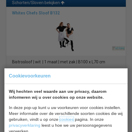
Schorten/Sloven bekijken
Whites Chefs Sloof B132
Bistrosloof | wit | 1 maat | met zak | B100 x L70 cm
Cookievoorkeuren
€ 10,00
€ 10,20
Schorten/Sloven bekijken
Wij hechten veel waarde aan uw privacy, daarom
informeren wij u over cookies op onze website.
Whites Chefs Sloof A938
In deze pop-up kunt u uw voorkeuren voor cookies instellen.
Meer informatie over de verschillende soorten cookies die wij
gebruiken, vindt u op onze
cookies
pagina. In onze
privacyverklaring
leest u hoe we uw persoonsgegevens
verwerken.