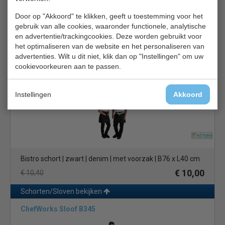
Door op "Akkoord" te klikken, geeft u toestemming voor het
Sloof | zwart met witte strepen | 1 maat | B76 x L92 cm
gebruik van alle cookies, waaronder functionele, analytische
en advertentie/trackingcookies. Deze worden gebruikt voor
€ 10,00
€ 10,60
het optimaliseren van de website en het personaliseren van
advertenties. Wilt u dit niet, klik dan op "Instellingen" om uw
Schorten/Sloven bekijken
cookievoorkeuren aan te passen.
Whites Southside Sloof B995
Instellingen
Akkoord
Bistro schort | zwart | denim | met voorzak | B76 x L40 cm
€ 10,00
€ 10,40
Schorten/Sloven bekijken
ChefWorks Sloof B345