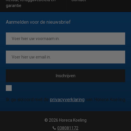
garantie
Aanmelden voor de nieuwsbrief
Inschrijven
Ik ga akkoord met de
privacyverklaring
van Horeca Koeling
© 2026 Horeca Koeling
|
038081172