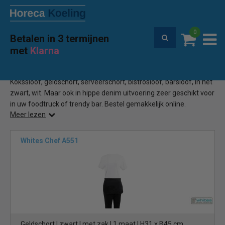
0
Betalen in 3 termijnen
Premium service en garantie
met
Klarna
Home
Kokssloof
(8)
Kokssloof, geldschort, serveerschort, bistrosloof, barsloof, in het
zwart, wit. Maar ook in hippe denim uitvoering zeer geschikt voor
in uw foodtruck of trendy bar. Bestel gemakkelijk online.
Meer lezen
Whites Chef A551
Geldschort | zwart | met zak | 1 maat | H31 x B45 cm