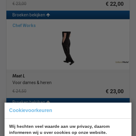
€ 22,00
€ 23,00
Broeken bekijken
Chef Works
Maat L
Voor dames & heren
€ 23,00
€ 24,50
Broeken bekijken
Cookievoorkeuren
Chef Works
Wij hechten veel waarde aan uw privacy, daarom
informeren wij u over cookies op onze website.