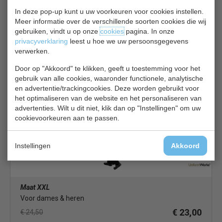
In deze pop-up kunt u uw voorkeuren voor cookies instellen.
Meer informatie over de verschillende soorten cookies die wij
gebruiken, vindt u op onze
cookies
pagina. In onze
privacyverklaring
leest u hoe we uw persoonsgegevens
Maat XL
verwerken.
Voor dames & heren
Door op "Akkoord" te klikken, geeft u toestemming voor het
€ 23,00
€ 24,50
gebruik van alle cookies, waaronder functionele, analytische
Broeken bekijken
en advertentie/trackingcookies. Deze worden gebruikt voor
het optimaliseren van de website en het personaliseren van
Chef Works
advertenties. Wilt u dit niet, klik dan op "Instellingen" om uw
cookievoorkeuren aan te passen.
Instellingen
Akkoord
Maat XXL
Voor dames & heren
€ 23,00
€ 24,50