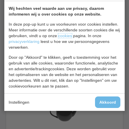
Koffie & Thee potten bekijken
Wij hechten veel waarde aan uw privacy, daarom
informeren wij u over cookies op onze website.
Olympia GM 595
In deze pop-up kunt u uw voorkeuren voor cookies instellen.
Meer informatie over de verschillende soorten cookies die wij
gebruiken, vindt u op onze
cookies
pagina. In onze
privacyverklaring
leest u hoe we uw persoonsgegevens
verwerken.
Door op "Akkoord" te klikken, geeft u toestemming voor het
Theepot | aqua | porselein | inhoud 51 ml | aantal 1 stuk
gebruik van alle cookies, waaronder functionele, analytische
en advertentie/trackingcookies. Deze worden gebruikt voor
€ 19,00
€ 20,40
het optimaliseren van de website en het personaliseren van
advertenties. Wilt u dit niet, klik dan op "Instellingen" om uw
Koffie & Thee potten bekijken
cookievoorkeuren aan te passen.
Olympia GM 596
Instellingen
Akkoord