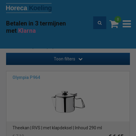
0
Betalen in 3 termijnen
Premium service en garantie
met
Klarna
Home
Buffet & tafel
Servies
Koffie & Thee potten
(21)
Toon filters
Olympia P964
Theekan | RVS | met klapdeksel | Inhoud 290 ml