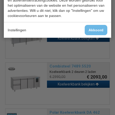
en advertentie/trackingcookies. Deze worden gebruikt voor
het optimaliseren van de website en het personaliseren van
Is dit iets voor jou?
advertenties. Wilt u dit niet, klik dan op "Instellingen" om uw
cookievoorkeuren aan te passen.
Combisteel 7450.0114
Koelwerkbank 60 cm diep
Instellingen
Akkoord
€ 1180,00
€ 1685,00
Koelwerkbank bekijken
Combisteel 7489.5520
Koelwerkbank 2 deuren 2 laden
€ 2093,00
€ 2990,00
Koelwerkbank bekijken
Polar Koelwerkbank DA 462