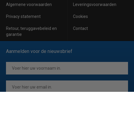
Algemene voorwaarden
Leveringsvoorwaarden
Privacy statement
Cookies
Retour, teruggavebeleid en
Contact
garantie
Aanmelden voor de nieuwsbrief
Inschrijven
Ik ga akkoord met de
privacyverklaring
van Horeca Koeling