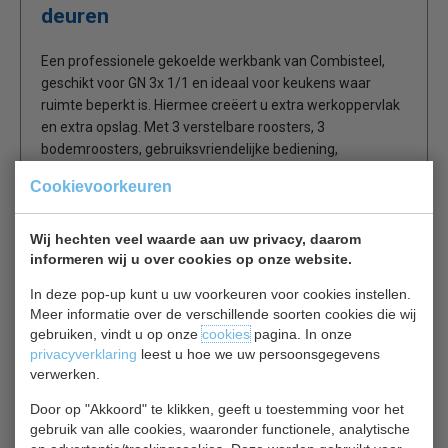
deuren
Een professionele gekoelde werkbank van Combisteel,
geschikt voor GN 3x 1/1 en ideaal voor keukens waar
ruimte beperkt is. Hiermee creëert u extra werkoppervlak
en extra opslag. Met 3 verstelbare roosters, 3
bodemroosters, gebruiksvriendelijke bediening,
automatische ontdooiing en geforceerde koeling en
Cookievoorkeuren
opstaande rand.
Wij hechten veel waarde aan uw privacy, daarom
RVS Blad
informeren wij u over cookies op onze website.
1 rooster en 2 rails per deur
Geforceerde koeling
In deze pop-up kunt u uw voorkeuren voor cookies instellen.
Materiaal: zowel binnen en buiten roestvrij staal.
Meer informatie over de verschillende soorten cookies die wij
Aan 3 zijden Ingeschuimde verdamper
gebruiken, vindt u op onze
cookies
pagina. In onze
privacyverklaring
leest u hoe we uw persoonsgegevens
Digitale temperatuurregeling
verwerken.
Automatische ontdooiing.
Door op "Akkoord" te klikken, geeft u toestemming voor het
gebruik van alle cookies, waaronder functionele, analytische