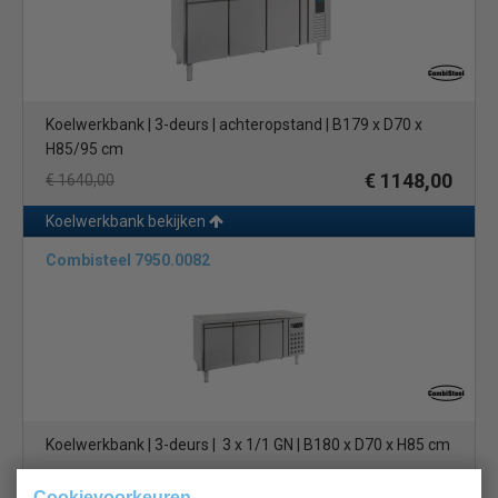
Koelwerkbank | 3-deurs | achteropstand | B179 x D70 x
H85/95 cm
€ 1148,00
€ 1640,00
Koelwerkbank bekijken
Combisteel 7950.0082
Koelwerkbank | 3-deurs | 3 x 1/1 GN | B180 x D70 x H85 cm
€ 1155,00
€ 1650,00
Cookievoorkeuren