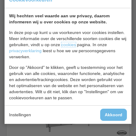
Koelwerkbank bekijken
Wij hechten veel waarde aan uw privacy, daarom
Combisteel 7450.1220
informeren wij u over cookies op onze website.
In deze pop-up kunt u uw voorkeuren voor cookies instellen.
Meer informatie over de verschillende soorten cookies die wij
gebruiken, vindt u op onze
cookies
pagina. In onze
privacyverklaring
leest u hoe we uw persoonsgegevens
verwerken.
Bakkers koelwerkbank | 3-deurs | B202 x D80 x H85 cm
Door op "Akkoord" te klikken, geeft u toestemming voor het
gebruik van alle cookies, waaronder functionele, analytische
€ 1162,00
€ 1660,00
en advertentie/trackingcookies. Deze worden gebruikt voor
het optimaliseren van de website en het personaliseren van
Koelwerkbank bekijken
advertenties. Wilt u dit niet, klik dan op "Instellingen" om uw
Combisteel 7450.0760
cookievoorkeuren aan te passen.
Instellingen
Akkoord