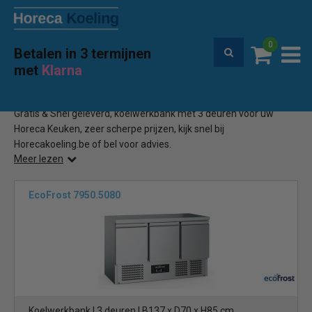
0
Betalen in 3 termijnen
Premium service en garantie
met
Klarna
Home
Koelwerkbank 3 Deurs
(30)
Gratis & Snel geleverd, koelwerkbank met 3 deuren voor uw
Horeca Keuken, zeer scherpe prijzen, kijk snel bij
Horecakoeling.be of bel voor advies.
Meer lezen
EcoFrost 7950.5080
Koelwerkbank | 3 deuren | B137 x D70 x H85 cm