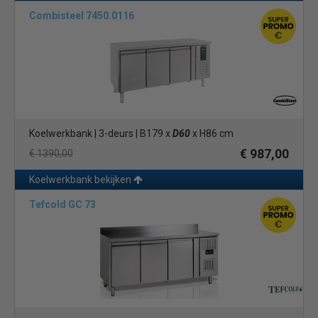
Combisteel 7450.0116
Koelwerkbank | 3-deurs | B179 x
D60
x H86 cm
€ 987,00
€ 1390,00
Koelwerkbank bekijken
Tefcold GC 73