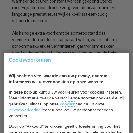
wanneer de deuren constant worden geopend.Sterke
roestvrijstalen constructie zorgt voor duurzaamheid en
langdurige prestaties, terwijl de koelkast eenvoudig
schoon te maken is.
Als handige extra voorkomt de achteropstand dat
voedselresten achter het apparaat vallen, wat helpt om je
schoonmaakwerk te verminderen. gastronorm-bakken
apart verkocht.Polar U-Series is het toppunt van de Polar
koelassortiment, ontworpen om je meest waardevolle
Cookievoorkeuren
producten betrouwbaar op te slaan. Gebouwd volgens de
hoogste commerciële specificaties, beschikken deze units
Wij hechten veel waarde aan uw privacy, daarom
over krachtige geforceerde luchtkoeling - perfect voor het
informeren wij u over cookies op onze website.
verminderen van voedselverspilling terwijl de smaak
behouden blijft.
In deze pop-up kunt u uw voorkeuren voor cookies instellen.
Meer informatie over de verschillende soorten cookies die wij
gebruiken, vindt u op onze
cookies
pagina. In onze
Als je verwacht de unit zeer vaak te gebruiken, houdt
privacyverklaring
leest u hoe we uw persoonsgegevens
Polar U-Series koeling betrouwbaar een constante koele
verwerken.
temperatuur, zelfs bij temperaturen tot 43°C.
Door op "Akkoord" te klikken, geeft u toestemming voor het
gebruik van alle cookies, waaronder functionele, analytische
3 stevige verstelbare planken maximaliseren de