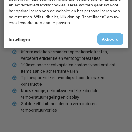
en advertentie/trackingcookies. Deze worden gebruikt voor
capaciteit
het optimaliseren van de website en het personaliseren van
Stevige vergrendelbare zwenkwielen maken
advertenties. Wilt u dit niet, klik dan op "Instellingen" om uw
eenvoudige positionering mogelijk
cookievoorkeuren aan te passen.
Automatische ontdooiing maximaliseert de
efficiëntie en prestaties
Ventilatorondersteunde koeling zorgt voor snelle
Instellingen
Akkoord
temperatuurtherstel
50mm isolatie vermindert operationele kosten,
verbetert efficiëntie en verhoogt prestaties
100mm hoge roestvrijstalen opstand voorkomt dat
items aan de achterkant vallen
Tijd besparende eenvoudig schoon te maken
constructie
Nauwkeurige, gebruiksvriendelijke digitale
temperatuurregeling en display
Solide zelfsluitende deuren verminderen
temperatuurverlies