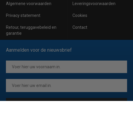
Algemene voorwaarden
Leveringsvoorwaarden
Privacy statement
Cookies
Retour, teruggavebeleid en
Contact
garantie
Aanmelden voor de nieuwsbrief
Inschrijven
Ik ga akkoord met de
privacyverklaring
van Horeca Koeling