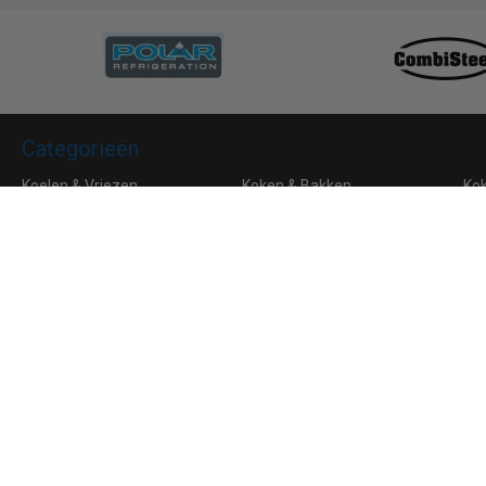
Categorieën
Koelen & Vriezen
Koken & Bakken
Ko
Bar & Koffie
Buffet & tafel
Kle
Horeca Meubilair
RVS
Algemene voorwaarden
Leveringsvoorwaarden
Privacy
Aanmelden voor de nieuwsbrief
Ik ga akkoord met de
privacyverklaring
van Horeca Koeling