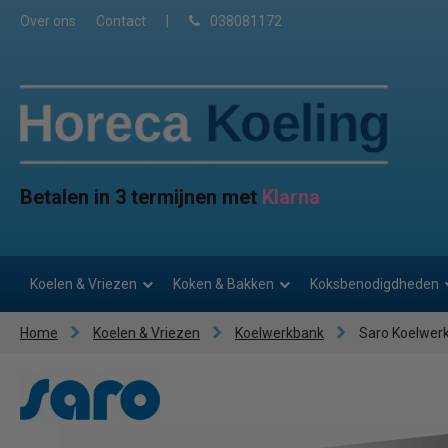
Over ons
Contact
|
038081172
Betalen in 3 termijnen met
Klarna
Koelen & Vriezen
Koken & Bakken
Koksbenodigdheden
Home
Koelen & Vriezen
Koelwerkbank
Saro Koelwerk