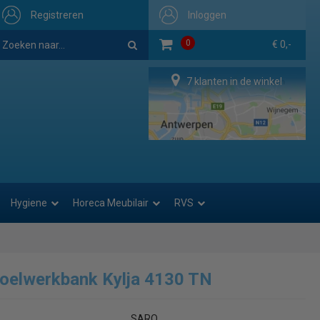
Registreren
Inloggen
0
€ 0,-
7 klanten in de winkel
Hygiene
Horeca Meubilair
RVS
oelwerkbank Kylja 4130 TN
SARO