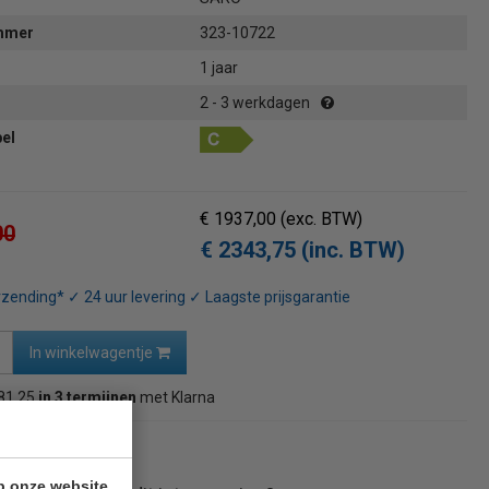
ummer
323-10722
1 jaar
2 - 3 werkdagen
bel
€ 1937,00
(exc. BTW)
00
€ 2343,75 (inc. BTW)
rzending* ✓ 24 uur levering ✓ Laagste prijsgarantie
In winkelwagentje
81,25
in 3 termijnen
met Klarna
naar overzicht
p onze website.