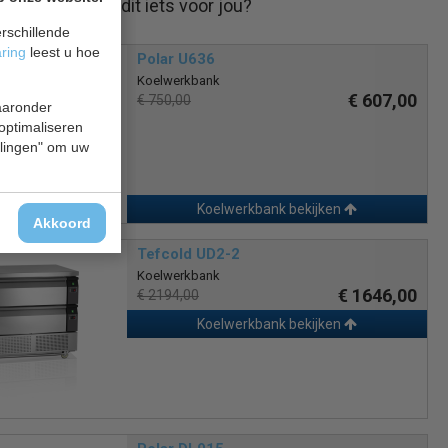
Is dit iets voor jou?
rschillende
aring
leest u hoe
Polar U636
Koelwerkbank
€ 607,00
€ 750,00
waaronder
 optimaliseren
ellingen" om uw
Koelwerkbank bekijken
Akkoord
Tefcold UD2-2
Koelwerkbank
€ 1646,00
€ 2194,00
Koelwerkbank bekijken