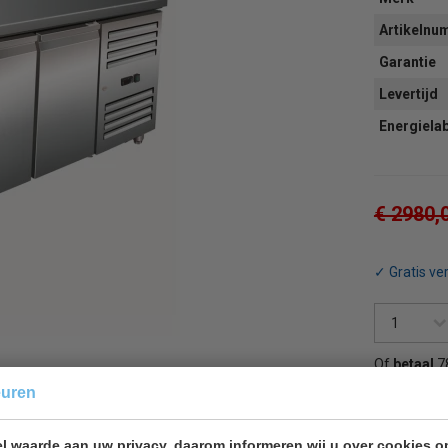
Artikeln
Garantie
Levertijd
Energiela
€ 2980,
✓ Gratis ve
Of
betaal
7
euren
Terug 
l waarde aan uw privacy, daarom informeren wij u over cookies o