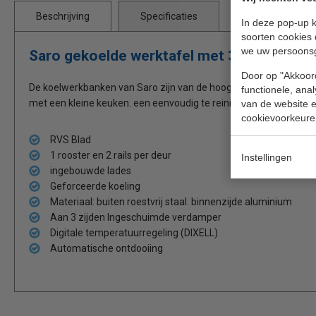
Beschrijving
Specificaties
In deze pop-up k
soorten cookies 
we uw persoons
Saro gekoelde werktafel met 3 deuren en 
Door op "Akkoord
De koelwerkbanken van Saro zijn van de hoogste kwaliteit. Deze 
functionele, ana
met een kleine keuken. een eenvoudig te reinigen werkblad.
van de website en
cookievoorkeure
RVS Blad
1 rooster en 2 rails per deur
Instellingen
ingebouwde lades
Geforceerde koeling
Materiaal: buiten roestvrij staal. binnenzijde aluminium
Aan 3 zijden Ingeschuimde verdamper
Digitale temperatuurregeling (DIXELL)
Automatische ontdooiing