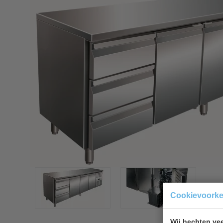
Cookievoork
Wij hechten vee