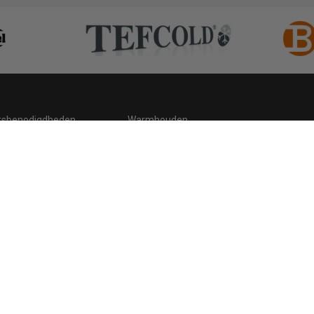
ksbenodigdheden
Warmhouden
ding
Hygiene
 statement
Cookies
Retour, teruggavebeleid en garantie
C