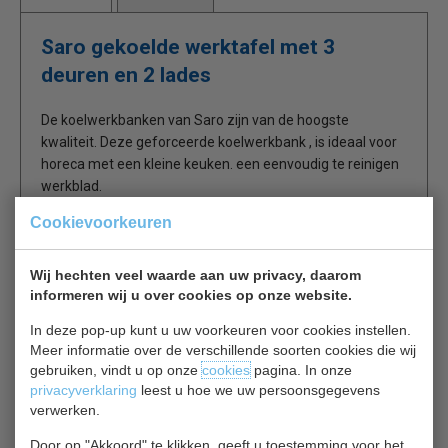
Saro gekoelde werktafel met 3
deuren en 2 lades
De koelwerkbanken van Saro zijn van de hoogste
kwaliteit. Deze geforceerde koelwerkbank , is ideaal voor
horeca met een kleine keuken. een eenvoudig te reinigen
werkblad.
Cookievoorkeuren
RVS Blad
1 rooster en 2 rails per deur
Wij hechten veel waarde aan uw privacy, daarom
ingebouwde lades
informeren wij u over cookies op onze website.
Geforceerde koeling
Materiaal: buiten en binnen roestvrij staal
In deze pop-up kunt u uw voorkeuren voor cookies instellen.
Aan 3 zijden Ingeschuimde verdamper
Meer informatie over de verschillende soorten cookies die wij
Digitale temperatuurregeling (DIXELL)
gebruiken, vindt u op onze
cookies
pagina. In onze
privacyverklaring
leest u hoe we uw persoonsgegevens
Automatische ontdooiing
verwerken.
Temperatuur: - 2°C / + 8 °C
Door op "Akkoord" te klikken, geeft u toestemming voor het