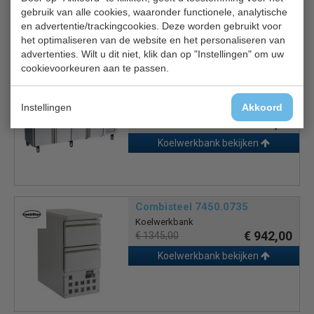
gebruik van alle cookies, waaronder functionele, analytische
en advertentie/trackingcookies. Deze worden gebruikt voor
het optimaliseren van de website en het personaliseren van
Is dit iets voor jou?
advertenties. Wilt u dit niet, klik dan op "Instellingen" om uw
cookievoorkeuren aan te passen.
Saro Koelwerkbank Kylja 4100
TN
Instellingen
Akkoord
Koelwerkbank 4 deuren
€ 1534,00
€ 2360,00
Koelwerkbank bekijken
Combisteel 7450.0735
Koelwerkbank
€ 942,00
€ 1345,00
Koelwerkbank bekijken