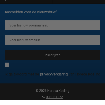
Aanmelden voor de nieuwsbrief
Inschrijven
Ik ga akkoord met de
privacyverklaring
van Horeca Koeling
© 2026 Horeca Koeling
|
038081172
|
info@horecakoeling.be