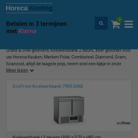
0
Betalen in 3 termijnen
Premium service en garantie
met
Klarna
Home
Koelwerkbank 2 Deurs
(30)
Gratis & Snel geleverd, Koelwerkbank 2 deurs, zeer geschikt voor
uw Horeca Keuken, Merken Polar, Combisteel, Diamond, Gram,
Scancool, altijd de laagste prijs, neem snel een kijkje in onze
Meer lezen
webshop
EcoFrost Koelwerkbank 7950.5065
Koelwerkbank | 2 deuren | B90 x D70 x H85 cm