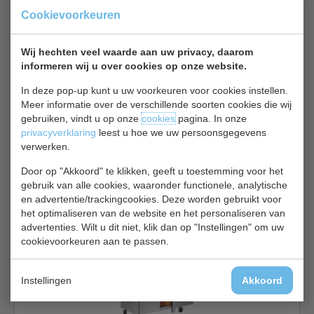
Koelwerkbank bekijken
Cookievoorkeuren
Saro Koelwerkbank EGN 2200 TN
Wij hechten veel waarde aan uw privacy, daarom
informeren wij u over cookies op onze website.
In deze pop-up kunt u uw voorkeuren voor cookies instellen.
Meer informatie over de verschillende soorten cookies die wij
gebruiken, vindt u op onze
cookies
pagina. In onze
privacyverklaring
leest u hoe we uw persoonsgegevens
verwerken.
Koelwerkbank met opstaande rand | 2 deurs | B136 x D70
x 85/95 cm
Door op "Akkoord" te klikken, geeft u toestemming voor het
gebruik van alle cookies, waaronder functionele, analytische
€ 1040,00
€ 1600,00
en advertentie/trackingcookies. Deze worden gebruikt voor
het optimaliseren van de website en het personaliseren van
Koelwerkbank bekijken
advertenties. Wilt u dit niet, klik dan op "Instellingen" om uw
Polar Koelwerkbank DL914
cookievoorkeuren aan te passen.
Instellingen
Akkoord