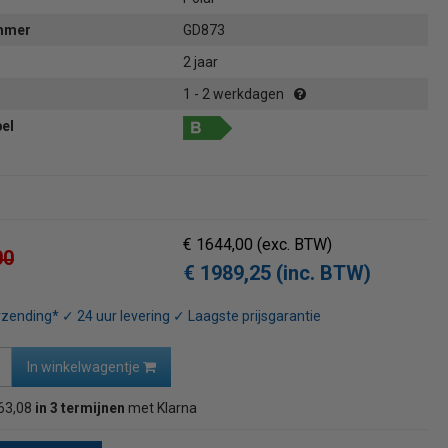
ummer
GD873
2 jaar
1 - 2 werkdagen
bel
€ 1644,00
(exc. BTW)
00
€ 1989,25 (inc. BTW)
rzending* ✓ 24 uur levering ✓ Laagste prijsgarantie
In winkelwagentje
63,08
in 3 termijnen
met Klarna