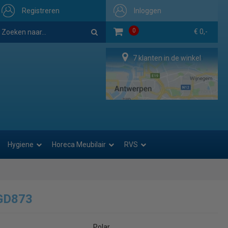
Registreren
Inloggen
0
€ 0,-
7 klanten in de winkel
Hygiene
Horeca Meubilair
RVS
 GD873
Polar