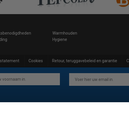
ksbenodigdheden
Warmhouden
ding
Hygiene
 statement
Cookies
Retour, teruggavebeleid en garantie
C
.be