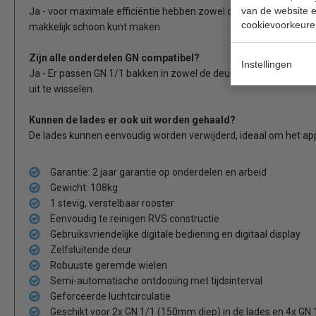
van de website en
Ja - voor maximale efficiëntie hebben zowel de deur als de lades 
cookievoorkeure
makkelijk schoon kunt maken.
Zijn alle onderdelen GN compatibel?
Instellingen
Ja - Er passen GN 1/1 bakken in zowel de deur als in de lades - 
uit te wisselen.
Kunnen de lades er ook uit worden gehaald?
De lades kunnen eenvoudig worden verwijderd, ideaal om het ap
Garantie: 2 jaar garantie op onderdelen en arbeid
Gewicht: 108kg
1 stevig, verstelbaar rooster
Eenvoudig te reinigen RVS constructie
Gebruiksvriendelijke digitale bediening en digitaal display
Zelfsluitende deur
Robuuste geremde wielen
Semi-automatische ontdooiing met tijdsinterval
Geforceerde luchtcirculatie
Geschikt voor 2x GN 1/1 (150mm diep) in de lades en 4x GN