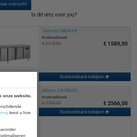
naar overzicht
Is dit iets voor jou?
Tefcold SK6410
Koelwerkbank
€ 1589,00
€ 2119,00
Koelwerkbank bekijken
Afinox LN7B60C
p onze website.
Koelwerkbank
€ 2566,00
€ 2759,00
rschillende
Koelwerkbank bekijken
aring
leest u hoe
waaronder
 optimaliseren