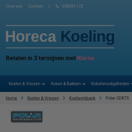
Over ons
Contact
|
038081172
Betalen in 3 termijnen met
Klarna
Koelen & Vriezen
Koken & Bakken
Koksbenodigdheden
Home
Koelen & Vriezen
Koelwerkbank
Polar GD873