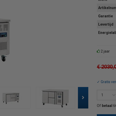
Artikeln
Garantie
Levertijd
Energiela
2 jaar
€ 2030,
✓ Gratis ve
Of
betaal
6