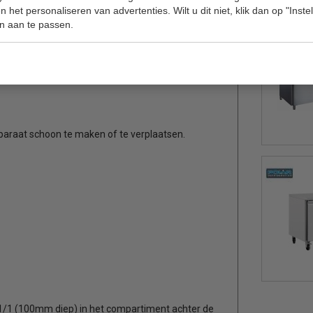
 het personaliseren van advertenties. Wilt u dit niet, klik dan op "Inst
rubbers, die ook te verwijderen zijn zodat u ze
n aan te passen.
ideaal om de bakken tussen verschillende apparaten
paraat schoon te maken of te verplaatsen.
 1/1 (100mm diep) in het compartiment achter de