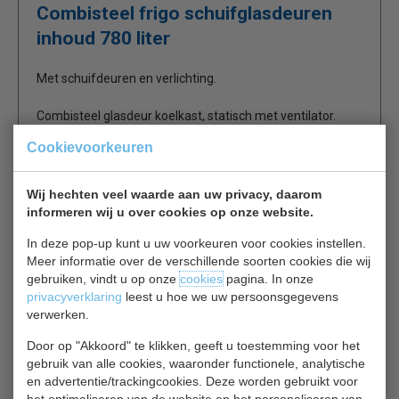
Combisteel frigo schuifglasdeuren
inhoud 780 liter
Met schuifdeuren en verlichting.
Combisteel glasdeur koelkast, statisch met ventilator.
Witte koelkastkast met zwarte omlijsting voorzien van 8
Cookievoorkeuren
roosters, en LED verlichting.
Uitermate geschikt om drank in te koelen, maar uiteraard
ook voor alle andere te koelen levensmiddelen.
Wij hechten veel waarde aan uw privacy, daarom
informeren wij u over cookies op onze website.
inclusief 8 roosters
In deze pop-up kunt u uw voorkeuren voor cookies instellen.
koelt tussen +2ºC en +10ºC
Meer informatie over de verschillende soorten cookies die wij
gebruiken, vindt u op onze
cookies
pagina. In onze
privacyverklaring
leest u hoe we uw persoonsgegevens
Frigo glasdeur wordt veelal gebruikt in bars, frituur,
verwerken.
supermarkt, tankstations, voetbalkantines, enz.
Door op "Akkoord" te klikken, geeft u toestemming voor het
gebruik van alle cookies, waaronder functionele, analytische
en advertentie/trackingcookies. Deze worden gebruikt voor
Gerelateerde producten