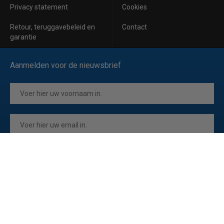
Privacy statement
Cookies
Retour, teruggavebeleid en
Contact
garantie
Aanmelden voor de nieuwsbrief
Inschrijven
Ik ga akkoord met de
privacyverklaring
van Horeca Koeling