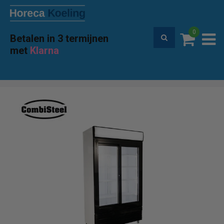
0
Betalen in 3 termijnen
Premium service en garantie
met
Klarna
Home
Koelen & Vriezen
Koelkast glasdeur
Combisteel 7455.1396