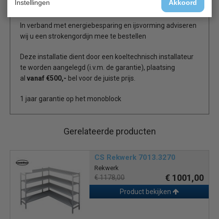
Instellingen
Akkoord
In verband met energiebesparing en ijsvorming adviseren
wij u een strokengordijn mee te bestellen
Deze installatie dient door een koeltechnisch installateur
te worden aangelegd (i.v.m. de garantie), plaatsing
al
vanaf €500,-
bel voor de juiste prijs.
1 jaar garantie op het monoblock
Gerelateerde producten
CS Rekwerk 7013.3270
Rekwerk
€ 1001,00
€ 1178,00
Product bekijken