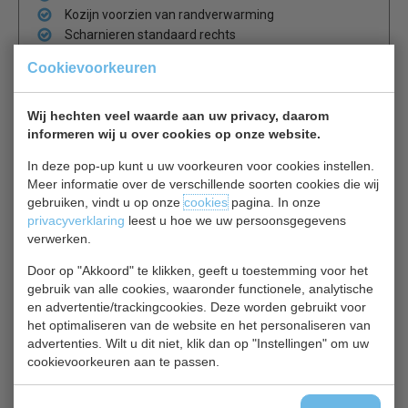
Kozijn voorzien van randverwarming
Scharnieren standaard rechts
Optie
: Rekken
Cookievoorkeuren
Inhang Monoblok 7492.0005
Wij hechten veel waarde aan uw privacy, daarom
informeren wij u over cookies op onze website.
Combisteel monoblok koelunits zijn compleet voor
gemonteerd voor een snelle montage in koelcellen. Ze
In deze pop-up kunt u uw voorkeuren voor cookies instellen.
bestaan uit een compressor, condensor, regelpaneel en
Meer informatie over de verschillende soorten cookies die wij
een verdamper-deel aan de binnenunit. De panelen van
gebruiken, vindt u op onze
cookies
pagina. In onze
de buitenunit zijn simpel te verwijderen t.b.v het
privacyverklaring
leest u hoe we uw persoonsgegevens
verwerken.
onderhoud. Automatische elektrische ontdooiing zorgt
ervoor dat de verdamper ijsvrij blijft.
Door op "Akkoord" te klikken, geeft u toestemming voor het
gebruik van alle cookies, waaronder functionele, analytische
en advertentie/trackingcookies. Deze worden gebruikt voor
Temperatuur 0 ºC / +5 ºC
het optimaliseren van de website en het personaliseren van
Digitale regeling en temperatuur uitlezing
advertenties. Wilt u dit niet, klik dan op "Instellingen" om uw
Verlichting en deur schakelaar.
cookievoorkeuren aan te passen.
Automatische elektrische ontdooiing
Koudemiddel R452a
Let op, foto motor kan afwijken