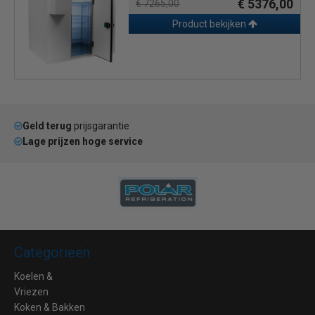
€ 5376,00
€ 7265,00
Product bekijken
Geld terug
prijsgarantie
Lage prijzen hoge service
Categorieën
Koelen &
Vriezen
Koken & Bakken