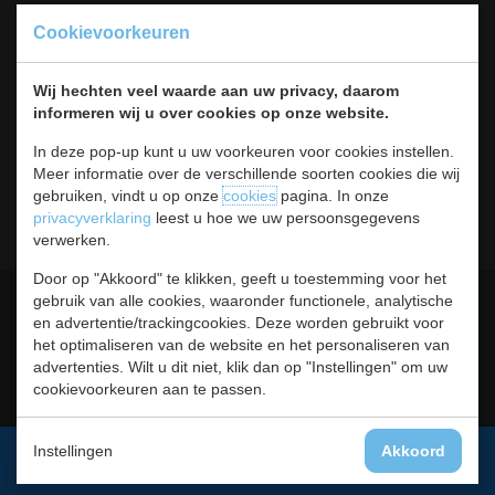
Koksbenodigdheden
Cookievoorkeuren
Warmhouden
Bar & Koffie
Wij hechten veel waarde aan uw privacy, daarom
Buffet & tafel
informeren wij u over cookies op onze website.
Kleding
Hygiene
In deze pop-up kunt u uw voorkeuren voor cookies instellen.
Horeca
Meer informatie over de verschillende soorten cookies die wij
Meubilair
gebruiken, vindt u op onze
cookies
pagina. In onze
RVS
privacyverklaring
leest u hoe we uw persoonsgegevens
verwerken.
Door op "Akkoord" te klikken, geeft u toestemming voor het
Algemene voorwaarden
Leveringsvoorwaarden
gebruik van alle cookies, waaronder functionele, analytische
en advertentie/trackingcookies. Deze worden gebruikt voor
Privacy statement
Cookies
het optimaliseren van de website en het personaliseren van
advertenties. Wilt u dit niet, klik dan op "Instellingen" om uw
Retour, teruggavebeleid en
Contact
cookievoorkeuren aan te passen.
garantie
Instellingen
Akkoord
Aanmelden voor de nieuwsbrief