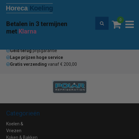
0
Betalen in 3 termijnen
Premium service en garantie
met
Klarna
Home
Merken
Judge
(0)
Geld terug
prijsgarantie
Lage prijzen hoge service
Gratis verzending
vanaf € 200,00
Categorieën
Koelen &
Vriezen
Koken & Bakken