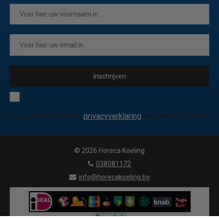
Inschrijven
Ik ga akkoord met de
privacyverklaring
van Horeca Koeling
© 2026 Horeca Koeling
|
038081172
|
info@horecakoeling.be