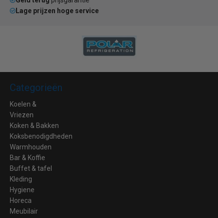
Geld terug
prijsgarantie
Lage prijzen hoge service
Categorieën
Koelen &
Vriezen
Koken & Bakken
Koksbenodigdheden
Warmhouden
Bar & Koffie
Buffet & tafel
Kleding
Hygiene
Horeca
Meubilair