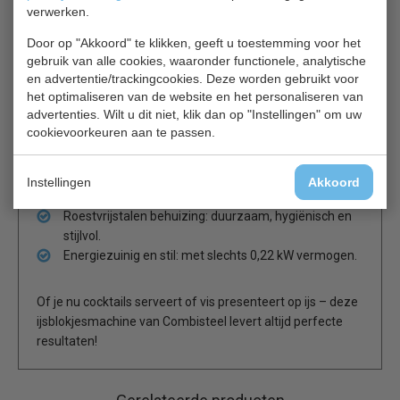
verwerken.
goede isolatie; hiermee wordt voorkomen dat het ijs
smelt.
Door op "Akkoord" te klikken, geeft u toestemming voor het
gebruik van alle cookies, waaronder functionele, analytische
en advertentie/trackingcookies. Deze worden gebruikt voor
het optimaliseren van de website en het personaliseren van
Dagcapaciteit van 26 kg: perfect voor cafés, bars en
advertenties. Wilt u dit niet, klik dan op "Instellingen" om uw
restaurants.
cookievoorkeuren aan te passen.
Opslagbunker van 6 kg: continue beschikbaarheid
van ijs.
Compact ontwerp: past gemakkelijk op of onder het
Instellingen
Akkoord
werkblad.
Roestvrijstalen behuizing: duurzaam, hygiënisch en
stijlvol.
Energiezuinig en stil: met slechts 0,22 kW vermogen.
Of je nu cocktails serveert of vis presenteert op ijs – deze
ijsblokjesmachine van Combisteel levert altijd perfecte
resultaten!