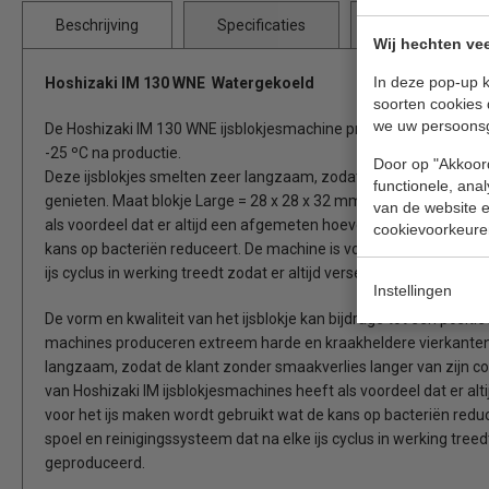
Beschrijving
Specificaties
Bijlages
Wij hechten vee
In deze pop-up k
Hoshizaki IM 130 WNE Watergekoeld
soorten cookies 
we uw persoons
De Hoshizaki IM 130 WNE ijsblokjesmachine produceren extreem h
-25 ºC na productie.
Door op "Akkoord
Deze ijsblokjes smelten zeer langzaam, zodat de klant zonder s
functionele, ana
genieten. Maat blokje Large = 28 x 28 x 32 mm. De gesloten cel 
van de website en
als voordeel dat er altijd een afgemeten hoeveelheid vers schoo
cookievoorkeure
kans op bacteriën reduceert. De machine is voorzien van een au
ijs cyclus in werking treedt zodat er altijd verse hygiënische ijs
Instellingen
De vorm en kwaliteit van het ijsblokje kan bijdrage tot een positie
machines produceren extreem harde en kraakheldere vierkanten i
langzaam, zodat de klant zonder smaakverlies langer van zijn c
van Hoshizaki IM ijsblokjesmachines heeft als voordeel dat er a
voor het ijs maken wordt gebruikt wat de kans op bacteriën red
spoel en reinigingssysteem dat na elke ijs cyclus in werking treed
geproduceerd.