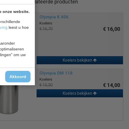
Gerelateerde producten
p onze website.
Olympia K 406
rschillende
Koelers
aring
leest u hoe
€ 16,00
€ 16,70
waaronder
 optimaliseren
ellingen" om uw
Koelers bekijken
Olympia DM 118
Akkoord
Koelers
€ 14,00
€ 15,30
Koelers bekijken