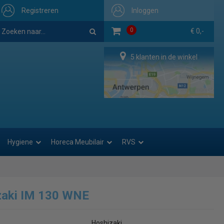
Registreren
Inloggen
0
€ 0,-
5 klanten in de winkel
Hygiene
Horeca Meubilair
RVS
zaki IM 130 WNE
Hoshizaki