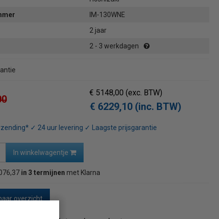
ummer
IM-130WNE
2 jaar
2 - 3 werkdagen
rantie
€ 5148,00
(exc. BTW)
00
€ 6229,10 (inc. BTW)
rzending* ✓ 24 uur levering ✓ Laagste prijsgarantie
In winkelwagentje
076,37
in 3 termijnen
met Klarna
naar overzicht