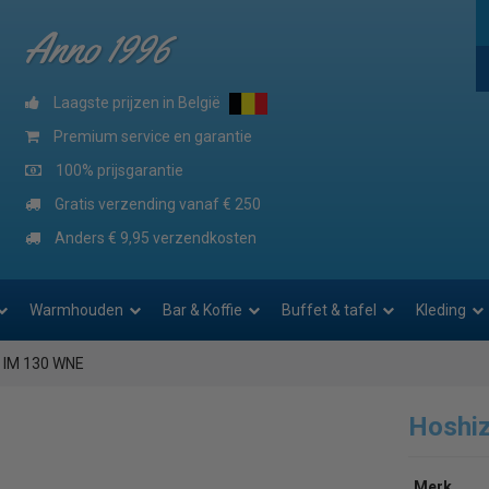
Anno 1996
Laagste prijzen in België
Premium service en garantie
100% prijsgarantie
Gratis verzending vanaf € 250
Anders € 9,95 verzendkosten
Warmhouden
Bar & Koffie
Buffet & tafel
Kleding
i IM 130 WNE
Hoshi
Merk