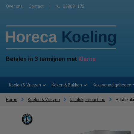
Over ons
Contact
|
038081172
Betalen in 3 termijnen met
Klarna
Koelen & Vriezen
Koken & Bakken
Koksbenodigdheden
Home
Koelen & Vriezen
IJsblokjesmachine
Hoshizak