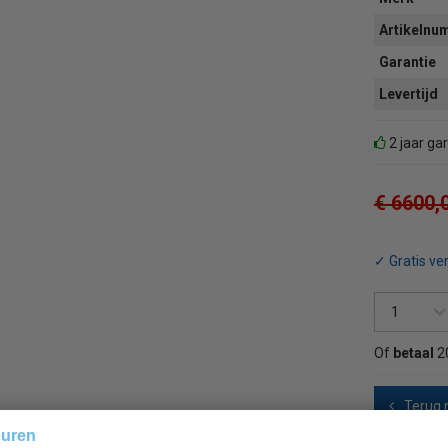
Artikeln
Garantie
Levertijd
2 jaar ga
€ 6600,
✓ Gratis ve
Of
betaal
2
Terug 
euren