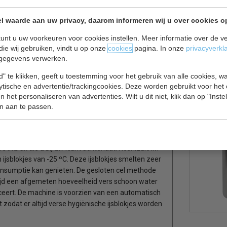
l waarde aan uw privacy, daarom informeren wij u over cookies o
unt u uw voorkeuren voor cookies instellen. Meer informatie over de ve
die wij gebruiken, vindt u op onze
cookies
pagina. In onze
privacyverkl
gegevens verwerken.
arde en kraakheldere vierkanten ijsblokjes van
" te klikken, geeft u toestemming voor het gebruik van alle cookies, 
maakverlies langer van zijn consumptie kan
lytische en advertentie/trackingcookies. Deze worden gebruikt voor het
methode van Hoshizaki IM ijsblokjesmachines heeft
 het personaliseren van advertenties. Wilt u dit niet, klik dan op "Inst
n water voor het ijs maken wordt gebruikt wat de
n aan te passen.
tomatisch spoel en reinigingssysteem dat na elke
blokjes worden geproduceerd.
ve indruk die u bij uw klant achterlaat. Hoshizaki IM
jsblokjes van -25 ºC. Deze ijsblokjes smelten zeer
onsumptie kan genieten. De gesloten cel methode
ltijd een afgemeten hoeveelheid vers schoon water
uceert. De machine is voorzien van een automatisch
t zodat er altijd verse hygiënische ijsblokjes worden