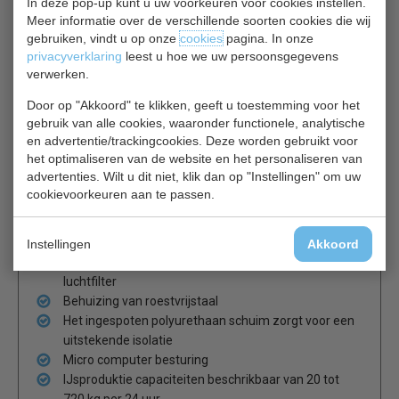
In deze pop-up kunt u uw voorkeuren voor cookies instellen.
zeer langzaam, zodat de klant zonder smaakverlies
Meer informatie over de verschillende soorten cookies die wij
gebruiken, vindt u op onze
cookies
pagina. In onze
langer van zijn consumptie kan genieten. De gesloten cel
privacyverklaring
leest u hoe we uw persoonsgegevens
methode van Hoshizaki IM ijsblokjesmachines heeft als
verwerken.
voordeel dat er altijd een afgemeten hoeveelheid vers
schoon water voor het ijs maken wordt gebruikt wat de
Door op "Akkoord" te klikken, geeft u toestemming voor het
kans op bacteriën reduceert. De machine is voorzien van
gebruik van alle cookies, waaronder functionele, analytische
een automatisch spoel en reinigingssysteem dat na elke
en advertentie/trackingcookies. Deze worden gebruikt voor
ijs cyclus in werking treedt zodat er altijd verse
het optimaliseren van de website en het personaliseren van
hygiënische ijsblokjes worden geproduceerd.
advertenties. Wilt u dit niet, klik dan op "Instellingen" om uw
cookievoorkeuren aan te passen.
Natuurlijk koudemiddel R290
Hygienisch ontwerp
Instellingen
Akkoord
Afneembare deurrubber en makkelijk reinigbaar
luchtfilter
Behuizing van roestvrijstaal
Het ingespoten polyurethaan schuim zorgt voor een
uitstekende isolatie
Micro computer besturing
IJsproduktie capaciteiten beschrikbaar van 20 tot
720 kg per 24 uur