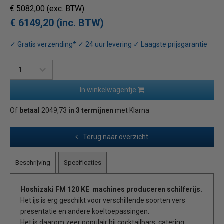
€ 5082,00
(exc. BTW)
€ 6149,20 (inc. BTW)
✓ Gratis verzending* ✓ 24 uur levering ✓ Laagste prijsgarantie
In winkelwagentje
Of
betaal
2049,73
in 3 termijnen
met Klarna
Terug naar overzicht
Beschrijving
Specificaties
Hoshizaki FM 120 KE machines produceren schilferijs.
Het ijs is erg geschikt voor verschillende soorten vers
presentatie en andere koeltoepassingen.
Het is daarom zeer populair bij cocktailbars, catering,