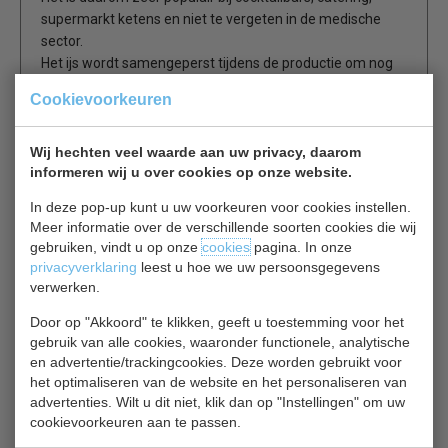
supermarkt ketens en niet te vergeten in de medische
sector.
Het ijs wordt samengeperst tijdens de productie om nog
langer te kunnen koelen, perfect voor transport of vitrines
Cookievoorkeuren
met vis, vlees, groenten en nog veel meer.
FM specifieke kenmerken.
Wij hechten veel waarde aan uw privacy, daarom
informeren wij u over cookies op onze website.
De FM serie produceert schilferijs/nuggetijs, waarbij
nuggetijs tijdens de productie wordt samengedrukt zodat
In deze pop-up kunt u uw voorkeuren voor cookies instellen.
het langer te gebruiken is. Schilfer- en nuggetijs wordt
Meer informatie over de verschillende soorten cookies die wij
voor verschillende koeldoeleinden gebruikt, waaronder
gebruiken, vindt u op onze
cookies
pagina. In onze
het op de toonbank gekoeldhouden van verse vis, groente
privacyverklaring
leest u hoe we uw persoonsgegevens
en fruit, en in de medische sector voor het koelen van
verwerken.
bloed en organen.
Door op "Akkoord" te klikken, geeft u toestemming voor het
In FM machines worden carbon wormlagers toegepast,
gebruik van alle cookies, waaronder functionele, analytische
een zeer robuust alternatief voor rollagers.
en advertentie/trackingcookies. Deze worden gebruikt voor
Hierdoor neemt de levensduur van uw machine toe en
het optimaliseren van de website en het personaliseren van
bespaart u op onderhoudskosten.
advertenties. Wilt u dit niet, klik dan op "Instellingen" om uw
cookievoorkeuren aan te passen.
Schilferijs 70% ijs en 30% water