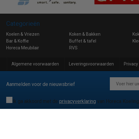
Categorieën
Koelen & Vriezen
Koken & Bakken
Ko
Bar & Koffie
Buffet & tafel
Kle
Horeca Meubilair
RVS
Algemene voorwaarden
Leveringsvoorwaarden
Privacy
Aanmelden voor de nieuwsbrief
Ik ga akkoord met de
privacyverklaring
van Horeca Koeling
© 2026 Horeca Koeling
|
038081172
|
info@horecakoeling