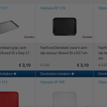
P 217
Olympia DP 216
Olym
nblad | grijs | anti-
Fastfood Dienblad | zwart | anti-
Fastfo
 | Breed 35 x Diep 27
slip textuur | Breed 35 x D27 cm
slip t
cm
€ 3,10
€ 3,10
€ 3,30
€ 3,3
 bekijken
Dienbladen bekijken
Dienb
P 213
Olympia GF 995
Olym