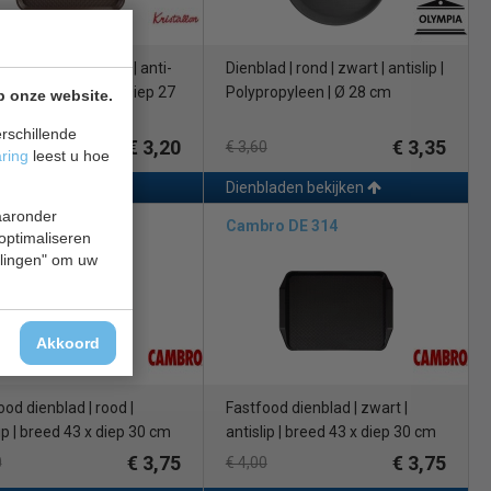
od dienblad | bruin | anti-
Dienblad | rond | zwart | antislip |
extuur | Breed 35 x Diep 27
Polypropyleen | Ø 28 cm
p onze website.
rschillende
€ 3,20
€ 3,35
0
€ 3,60
aring
leest u hoe
laden bekijken
Dienbladen bekijken
waaronder
ro DE 315
Cambro DE 314
 optimaliseren
ellingen" om uw
Akkoord
ood dienblad | rood |
Fastfood dienblad | zwart |
ip | breed 43 x diep 30 cm
antislip | breed 43 x diep 30 cm
€ 3,75
€ 3,75
0
€ 4,00