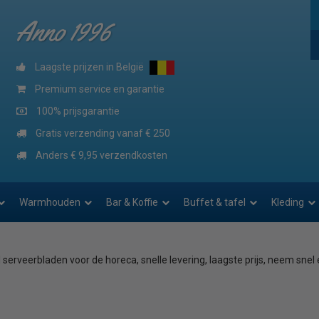
Anno 1996
Laagste prijzen in België
Premium service en garantie
100% prijsgarantie
Gratis verzending vanaf € 250
Anders € 9,95 verzendkosten
Warmhouden
Bar & Koffie
Buffet & tafel
Kleding
serveerbladen voor de horeca, snelle levering, laagste prijs, neem snel 