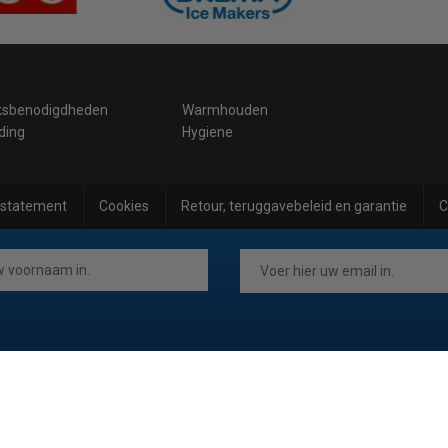
ksbenodigdheden
Warmhouden
ding
Hygiene
 statement
Cookies
Retour, teruggavebeleid en garantie
C
.be