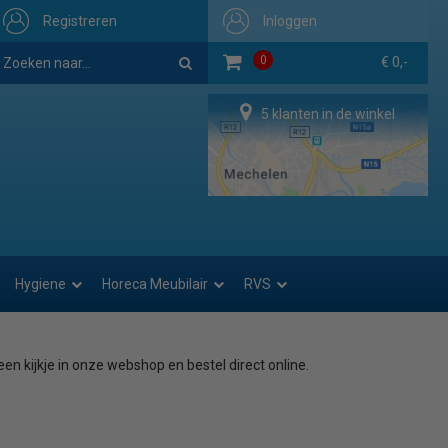
Registreren
Inloggen
0
€ 0,-
5 klanten in de winkel
Hygiene
Horeca Meubilair
RVS
een kijkje in onze webshop en bestel direct online.