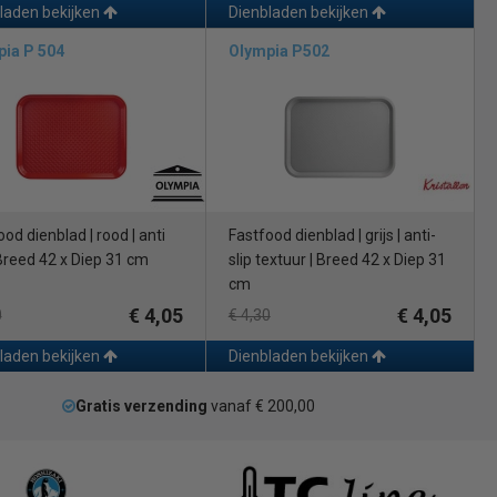
laden bekijken
Dienbladen bekijken
ia P 504
Olympia P502
od dienblad | rood | anti
Fastfood dienblad | grijs | anti-
 Breed 42 x Diep 31 cm
slip textuur | Breed 42 x Diep 31
cm
€ 4,05
€ 4,05
0
€ 4,30
laden bekijken
Dienbladen bekijken
Gratis verzending
vanaf € 200,00