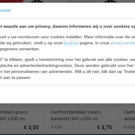
euren
nblad | rood | anti
Fastfood dienblad | wit | anti-slip
Fastfo
 35 x Diep 27 cm
textuur | Breed 35 x Diep 27 cm
slip t
l waarde aan uw privacy, daarom informeren wij u over cookies o
cm
unt u uw voorkeuren voor cookies instellen. Meer informatie over de ve
€ 3,10
€ 3,20
€ 3,40
€ 3,4
die wij gebruiken, vindt u op onze
cookies
pagina. In onze
privacyverkl
gegevens verwerken.
 bekijken
Dienbladen bekijken
Dienb
" te klikken, geeft u toestemming voor het gebruik van alle cookies, 
 313
Cambro DE 312
Camb
lytische en advertentie/trackingcookies. Deze worden gebruikt voor het
 het personaliseren van advertenties. Wilt u dit niet, klik dan op "Inst
n aan te passen.
enblad | groen |
Fastfood dienblad | zwart |
Fastf
 B41 x D30 cm
kunststof | B41 x D30 cm
antisl
€ 3,55
€ 3,75
€ 4,00
€ 4,0