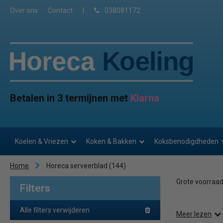
Over ons
Contact
|
038081172
Betalen in 3 termijnen met
Klarna
Koelen & Vriezen
Koken & Bakken
Koksbenodigdheden
Home
Horeca serveerblad
(144)
Grote voorraad 
Filters
Alle filters verwijderen
Meer lezen