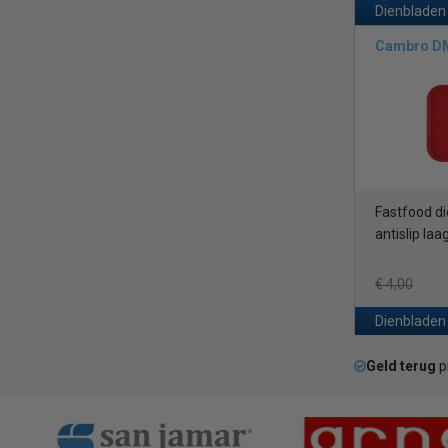
Dienbladen
Cambro D
Fastfood di
antislip laa
€ 4,00
Dienbladen
Geld terug
p