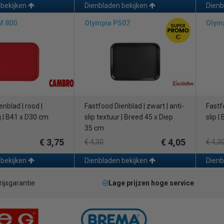
 bekijken
Dienbladen bekijken
Dienb
M 800
Olympia P507
Olymp
enblad | rood |
Fastfood Dienblad | zwart | anti-
Fastfo
g | B41 x D30 cm
slip textuur | Breed 45 x Diep
slip |
35 cm
€ 3,75
€ 4,05
€ 4,30
€ 4,3
 bekijken
Dienbladen bekijken
Dienb
rijsgarantie
Lage prijzen hoge service