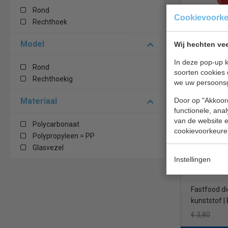
Rond
Cookievoork
Rechthoek
Fastfood die
slip | Breed
Model
Wij hechten vee
In deze pop-up k
Rond
€ 3,30
soorten cookies 
Rechthoekig
we uw persoons
Dienbladen
Door op "Akkoord
Materiaal
Cambro DE
functionele, ana
van de website en
Polycarbonaat
cookievoorkeure
Polypropyleen = PP
Glasvezel
Instellingen
Fastfood di
kunststof |
€ 3,80