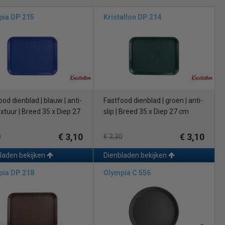
pia DP 215
Kristallon DP 214
od dienblad | blauw | anti-
Fastfood dienblad | groen | anti-
extuur | Breed 35 x Diep 27
slip | Breed 35 x Diep 27 cm
€ 3,10
€ 3,10
0
€ 3,30
laden bekijken
Dienbladen bekijken
pia DP 218
Olympia C 556