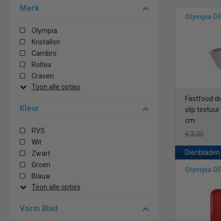
Merk
Olympia D
Olympia
Kristallon
Cambro
Roltex
Craven
Toon alle opties
Fastfood die
Kleur
slip textuur
cm
RVS
€ 3,30
Wit
Dienbladen
Zwart
Groen
Olympia D
Blauw
Toon alle opties
Vorm Blad