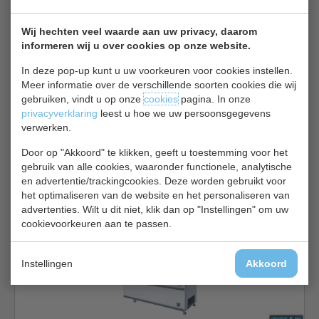
Vrieskist bekijken
Wij hechten veel waarde aan uw privacy, daarom
informeren wij u over cookies op onze website.
Polar Vrieskist GP898
In deze pop-up kunt u uw voorkeuren voor cookies instellen.
Meer informatie over de verschillende soorten cookies die wij
gebruiken, vindt u op onze
cookies
pagina. In onze
privacyverklaring
leest u hoe we uw persoonsgegevens
verwerken.
Door op "Akkoord" te klikken, geeft u toestemming voor het
Vrieskist | RVS deksel | slot | B204 x D73 x H97 cm
gebruik van alle cookies, waaronder functionele, analytische
en advertentie/trackingcookies. Deze worden gebruikt voor
€ 934,00
€ 1153,00
het optimaliseren van de website en het personaliseren van
advertenties. Wilt u dit niet, klik dan op "Instellingen" om uw
Vrieskist bekijken
cookievoorkeuren aan te passen.
Polar PG002
Instellingen
Akkoord