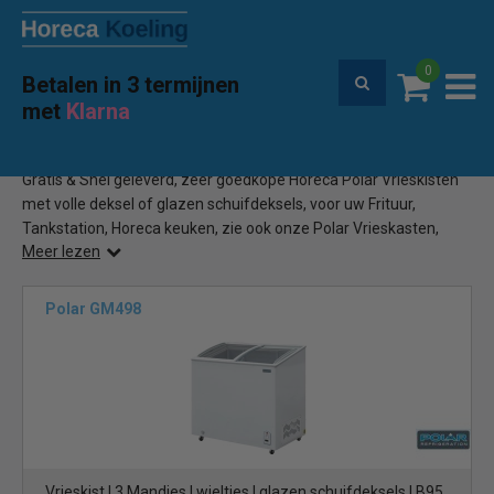
0
Betalen in 3 termijnen
Premium service en garantie
met
Klarna
Home
Horeca Polar Vrieskist
(6)
Gratis & Snel geleverd, zeer goedkope Horeca Polar Vrieskisten
met volle deksel of glazen schuifdeksels, voor uw Frituur,
Tankstation, Horeca keuken, zie ook onze Polar Vrieskasten,
Meer lezen
Barkoelingen, Koelvitrines, bestel bij Horecakoeling.be
Polar GM498
Vrieskist | 3 Mandjes | wieltjes | glazen schuifdeksels | B95