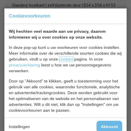
Glasdeur koelkast | zelfsluitende deur | B54 x D56 x H153
cm
Cookievoorkeuren
€ 528,00
€ 695,00
Koelkast glasdeur bekijken
Wij hechten veel waarde aan uw privacy, daarom
informeren wij u over cookies op onze website.
Combisteel 7455.1384
In deze pop-up kunt u uw voorkeuren voor cookies instellen.
Meer informatie over de verschillende soorten cookies die wij
gebruiken, vindt u op onze
cookies
pagina. In onze
privacyverklaring
leest u hoe we uw persoonsgegevens
verwerken.
Door op "Akkoord" te klikken, geeft u toestemming voor het
gebruik van alle cookies, waaronder functionele, analytische
Koelfrigo | glazen deur | 36 cm smal model | zwart | B36 x
en advertentie/trackingcookies. Deze worden gebruikt voor
D43 x H188 cm
het optimaliseren van de website en het personaliseren van
€ 529,00
€ 735,00
advertenties. Wilt u dit niet, klik dan op "Instellingen" om uw
cookievoorkeuren aan te passen.
Koelkast glasdeur bekijken
Combisteel 7450.0552
Instellingen
Akkoord