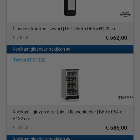
Glasdeur koelkast | zwart | LED | B54 x D56 x H173 cm
€ 562,00
€ 740,00
Koelkast glasdeur bekijken
Tefcold FS1220
Koelkast | glazen deur | slot | flessenkoeler | B60 x D64 x
H132 cm
€ 586,00
€ 742,00
Koelkast glasdeur bekijken