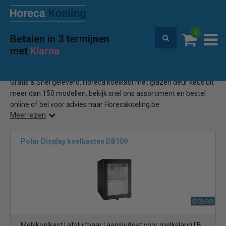
0
Betalen in 3 termijnen
100% prijsgarantie
met
Klarna
Home
Horeca Koelkast met glazen deur
(151)
Gratis & Snel geleverd, Horeca koelkast met glazen deur keus uit
meer dan 150 modellen, bekijk snel ons assortiment en bestel
online of bel voor advies naar Horecakoeling.be
Meer lezen
Polar Display koelkasten DB109
Melkkoelkast | afsluitbaar | aansluitgat voor melkslang | B