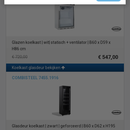
Glazen koelkast | wit| statisch + ventilator | B60 x D59 x
H86 cm
€ 547,00
€ 720,00
Koelkast glasdeur bekijken
COMBISTEEL 7455.1916
Glasdeur koelkast | zwart | geforceerd | B60 x D62 x H195