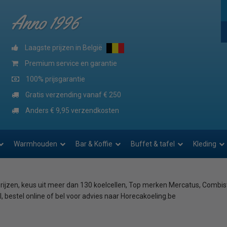
Anno 1996
Laagste prijzen in België
Premium service en garantie
100% prijsgarantie
Gratis verzending vanaf € 250
Anders € 9,95 verzendkosten
Warmhouden
Bar & Koffie
Buffet & tafel
Kleding
rijzen, keus uit meer dan 130 koelcellen, Top merken Mercatus, Combiste
 bestel online of bel voor advies naar Horecakoeling.be