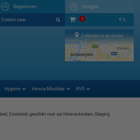
Registreren
Inloggen
0
€ 0,-
5 klanten in de winkel
Hygiene
Horeca Meubilair
RVS
el, Coolsteel, geschikt voor uw Horeca keuken, Slagerij,