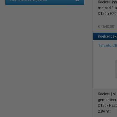
Koelcel | in
motor 4.1 t
D150 x H20
€ 4640,00
Koelcel bek
Tefcold C
Koelcel | pl
gemonteerd
D150x H220 
2.84 m³