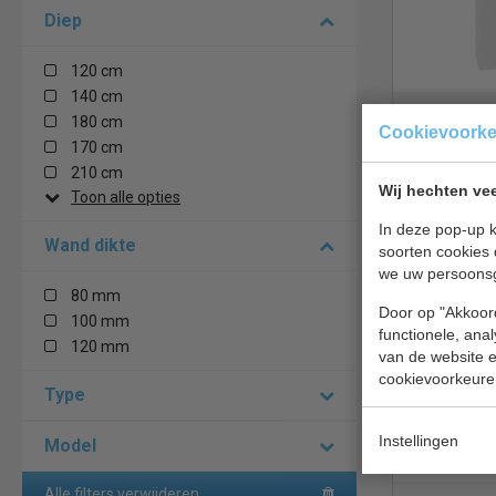
Diep
120 cm
140 cm
Koelcel | i
180 cm
Cookievoork
smalle inst
170 cm
m³ | B136 
210 cm
inhoud 2.7
Wij hechten vee
Toon alle opties
€ 4585,00
In deze pop-up k
Wand dikte
soorten cookies 
Koelcel bek
we uw persoons
80 mm
CS 7489.00
Door op "Akkoord
100 mm
7489.0405
functionele, ana
120 mm
van de website en
cookievoorkeure
Type
Instellingen
Model
Alle filters verwijderen