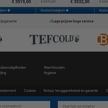
€ 3519,00
€ 3532,00
€ 5045,00
€ 535
ijken
Koelcel bekijken
Koelc
rijsgarantie
Lage prijzen hoge service
ksbenodigdheden
Warmhouden
ding
Hygiene
 statement
Cookies
Retour, teruggavebeleid en garantie
C