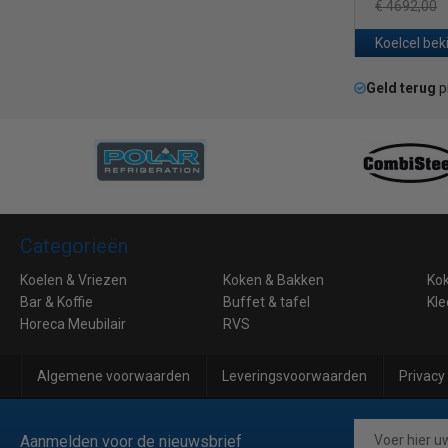
€ 4692,00
Koelcel bek
Geld terug
p
Categorieën
Koelen & Vriezen
Koken & Bakken
Ko
Bar & Koffie
Buffet & tafel
Kle
Horeca Meubilair
RVS
Algemene voorwaarden
Leveringsvoorwaarden
Privacy
Aanmelden voor de nieuwsbrief