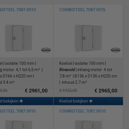
ISTEEL 7087.0010
COMBISTEEL 7087.0015
l | isolatie 100 mm |
Koelcel | isolatie 100 mm |
g motor 4,1 tot 6,5 m³ |
Rivacold
| inhang motor 4 tot
x D166 x H220 cm |
7,8 m³ | B136 x D136 x H220 cm
d 3.4 m³
| inhoud 2.7 m³
€ 2961,00
€ 2965,00
0,00
€ 4425,00
el bekijken
Koelcel bekijken
ISTEEL 7087.0015
COMBISTEEL 7087.0010