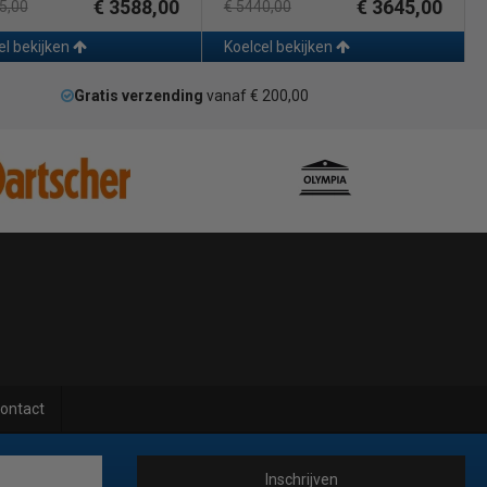
€ 3588,00
€ 3645,00
5,00
€ 5440,00
el bekijken
Koelcel bekijken
Gratis verzending
vanaf € 200,00
ontact
Inschrijven