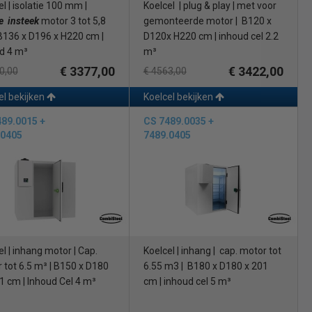
l | isolatie 100 mm |
Koelcel | plug & play | met voor
e insteek
motor 3 tot 5,8
gemonteerde motor | B120 x
B136 x D196 x H220 cm |
D120x H220 cm | inhoud cel 2.2
d 4 m³
m³
€ 3377,00
€ 3422,00
0,00
€ 4563,00
el bekijken
Koelcel bekijken
89.0015 +
CS 7489.0035 +
.0405
7489.0405
l | inhang motor | Cap.
Koelcel | inhang | cap. motor tot
 tot 6.5 m³ | B150 x D180
6.55 m3 | B180 x D180 x 201
1 cm | Inhoud Cel 4 m³
cm | inhoud cel 5 m³