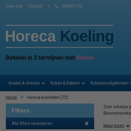
Over ons
Contact
|
038081172
Betalen in 3 termijnen met
Klarna
Koelen & Vriezen
Koken & Bakken
Koksbenodigdheden
Home
Horeca koelcellen
(72)
Zeer scherpe p
Filters
Bloemenwinkel,
Alle filters verwijderen
Meer lezen