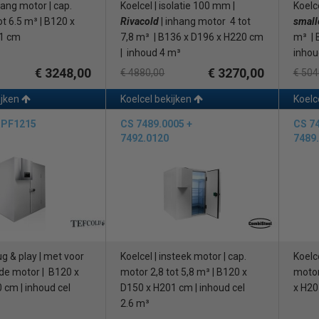
hang motor | cap.
Koelcel | isolatie 100 mm |
Koelce
ot 6.5 m³ | B120 x
Rivacold
| inhang motor 4 tot
small
1 cm
7,8 m³ | B136 x D196 x H220 cm
m³ | 
| inhoud 4 m³
inhou
€ 3248,00
€ 3270,00
€ 4880,00
€ 504
ijken
Koelcel bekijken
Koelc
RPF1215
CS 7489.0005 +
CS 74
7492.0120
7489
ug & play | met voor
Koelcel | insteek motor | cap.
Koelce
e motor | B120 x
motor 2,8 tot 5,8 m³ | B120 x
motor
cm | inhoud cel
D150 x H201 cm | inhoud cel
x H20
2.6 m³