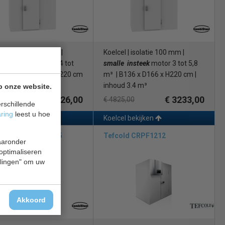
l | isolatie 100 mm |
Koelcel | isolatie 100 mm |
old
| inhang motor 4 tot
smalle insteek
motor 3 tot 5,8
³ | B136 x D166 x H220 cm
m³ | B136 x D166 x H220 cm |
oud 3.4 m³
inhoud 3.4 m³
p onze website.
€ 3126,00
€ 3233,00
5,00
€ 4825,00
rschillende
aring
leest u hoe
el bekijken
Koelcel bekijken
ISTEEL 7087.0015
Tefcold CRPF1212
waaronder
 optimaliseren
ellingen" om uw
Akkoord