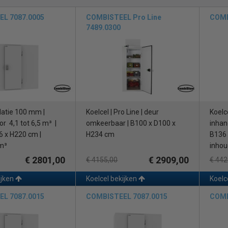
L 7087.0005
COMBISTEEL Pro Line
COMB
7489.0300
solatie 100 mm |
Koelcel | Pro Line | deur
Koelce
r 4,1 tot 6,5 m³ |
omkeerbaar | B100 x D100 x
inhan
6 x H220 cm |
H234 cm
B136 
 m³
inhou
€ 2801,00
€ 2909,00
€ 4155,00
€ 442
ijken
Koelcel bekijken
Koelc
L 7087.0015
COMBISTEEL 7087.0015
COMB