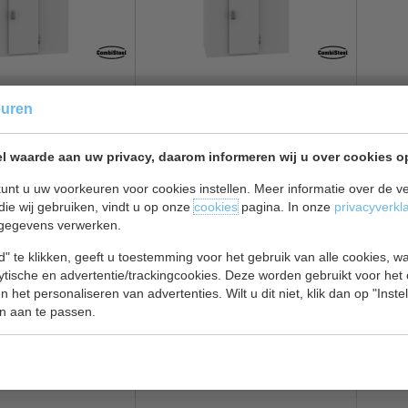
solatie 100 mm |
Koelcel | isolatie 100 mm |
Koelce
euren
eek
motor 3 tot 5,8
inhoud 4 m³ | inhang motor 4,1
Rivac
x D136 x H220 cm |
tot 6,5 m³ | B136 x D196 x H220
7,8 m
 m³
cm
| inh
l waarde aan uw privacy, daarom informeren wij u over cookies o
€ 3072,00
€ 3105,00
€ 4635,00
€ 466
unt u uw voorkeuren voor cookies instellen. Meer informatie over de ve
die wij gebruiken, vindt u op onze
cookies
pagina. In onze
privacyverkl
ijken
Koelcel bekijken
Koelc
gegevens verwerken.
05 +
COMBISTEEL 7087.0015
COMB
" te klikken, geeft u toestemming voor het gebruik van alle cookies, 
lytische en advertentie/trackingcookies. Deze worden gebruikt voor het
 het personaliseren van advertenties. Wilt u dit niet, klik dan op "Inst
n aan te passen.