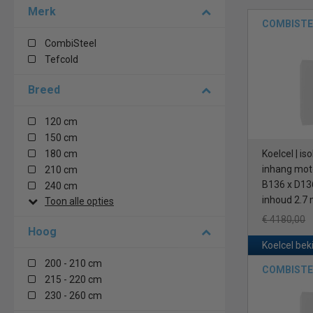
Merk
COMBISTEE
CombiSteel
Tefcold
Breed
120 cm
150 cm
180 cm
Koelcel | i
inhang moto
210 cm
B136 x D13
240 cm
inhoud 2.7
Toon alle opties
€ 4180,00
Hoog
Koelcel bek
200 - 210 cm
COMBISTEE
215 - 220 cm
230 - 260 cm