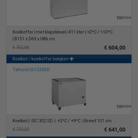
Koelkoffer | met klapdeksel | 411 liter | +2ºC / +10ºC
| B151 x D69 x H86 cm
€ 604,00
€ 765,00
Koelkist / koelkoffer bekijken
Tefcold ISC320SD
Koelkist | ISC 302 SD | +2ºC / +9ºC | Breed 101 cm
€ 641,00
€ 720,00