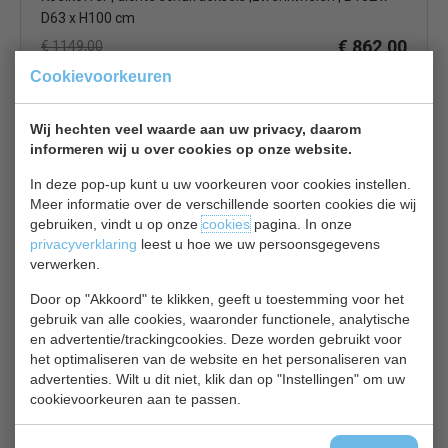
D63 x H100 cm
€ 862,00
€ 1149,00
Cookievoorkeuren
Koelkist / koelkoffer bekijken
Polar Flessenkoeler CT331
Wij hechten veel waarde aan uw privacy, daarom
informeren wij u over cookies op onze website.
In deze pop-up kunt u uw voorkeuren voor cookies instellen.
Meer informatie over de verschillende soorten cookies die wij
gebruiken, vindt u op onze
cookies
pagina. In onze
privacyverklaring
leest u hoe we uw persoonsgegevens
verwerken.
Flessenkoeler | B126 x D69 x H89 cm | 2 Schuifdeuren |
Door op "Akkoord" te klikken, geeft u toestemming voor het
Zwart | Inhoud 417 Liter
gebruik van alle cookies, waaronder functionele, analytische
€ 921,00
€ 1137,00
en advertentie/trackingcookies. Deze worden gebruikt voor
het optimaliseren van de website en het personaliseren van
Koelkist / koelkoffer bekijken
advertenties. Wilt u dit niet, klik dan op "Instellingen" om uw
cookievoorkeuren aan te passen.
Tefcold KBAK 104+