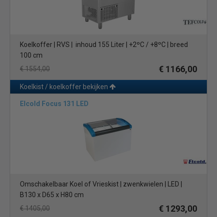
Koelkoffer | RVS | inhoud 155 Liter | +2ºC / +8ºC | breed
100 cm
€ 1166,00
€ 1554,00
Koelkist / koelkoffer bekijken
Elcold Focus 131 LED
Omschakelbaar Koel of Vrieskist | zwenkwielen | LED |
B130 x D65 x H80 cm
€ 1293,00
€ 1405,00