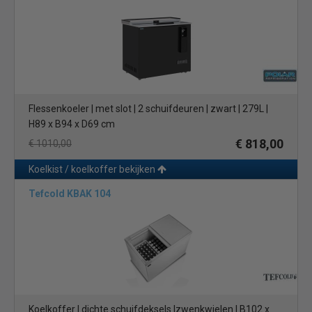
Flessenkoeler | met slot | 2 schuifdeuren | zwart | 279L |
H89 x B94 x D69 cm
€ 818,00
€ 1010,00
Koelkist / koelkoffer bekijken
Tefcold KBAK 104
Koelkoffer | dichte schuifdeksels |zwenkwielen | B102 x