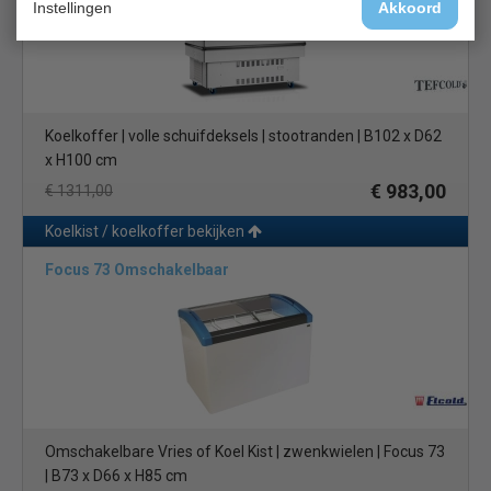
Instellingen
Akkoord
Koelkoffer | volle schuifdeksels | stootranden | B102 x D62
x H100 cm
€ 983,00
€ 1311,00
Koelkist / koelkoffer bekijken
Focus 73 Omschakelbaar
Omschakelbare Vries of Koel Kist | zwenkwielen | Focus 73
| B73 x D66 x H85 cm