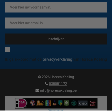
Inschrijven
Ik ga akkoord met de
privacyverklaring
van Horeca Koeling
© 2026 Horeca Koeling
|
038081172
|
info@horecakoeling.be