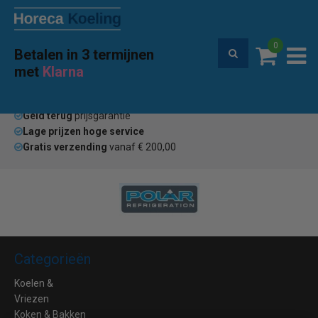
0
Betalen in 3 termijnen
Premium service en garantie
met
Klarna
Home
Merken
GFL cosmetics
(0)
Geld terug
prijsgarantie
Lage prijzen hoge service
Gratis verzending
vanaf € 200,00
Categorieën
Koelen &
Vriezen
Koken & Bakken