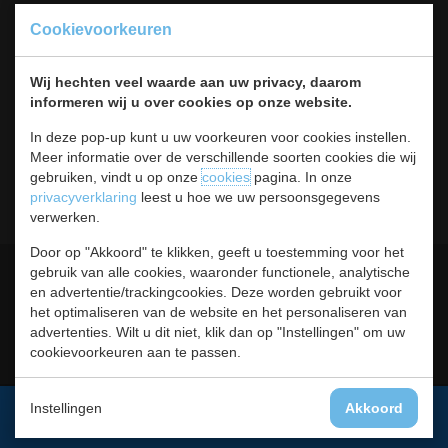
Koksbenodigdheden
Cookievoorkeuren
Warmhouden
Bar & Koffie
Wij hechten veel waarde aan uw privacy, daarom
Buffet & tafel
informeren wij u over cookies op onze website.
Kleding
Hygiene
In deze pop-up kunt u uw voorkeuren voor cookies instellen.
Horeca
Meer informatie over de verschillende soorten cookies die wij
Meubilair
gebruiken, vindt u op onze
cookies
pagina. In onze
RVS
privacyverklaring
leest u hoe we uw persoonsgegevens
verwerken.
Door op "Akkoord" te klikken, geeft u toestemming voor het
Algemene voorwaarden
Leveringsvoorwaarden
gebruik van alle cookies, waaronder functionele, analytische
en advertentie/trackingcookies. Deze worden gebruikt voor
Privacy statement
Cookies
het optimaliseren van de website en het personaliseren van
advertenties. Wilt u dit niet, klik dan op "Instellingen" om uw
Retour, teruggavebeleid en
Contact
cookievoorkeuren aan te passen.
garantie
Instellingen
Akkoord
Aanmelden voor de nieuwsbrief