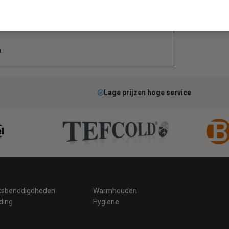
.
Lage prijzen hoge service
ksbenodigdheden
Warmhouden
ding
Hygiene