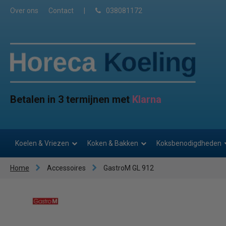
Over ons
Contact
|
038081172
Betalen in 3 termijnen met
Klarna
Koelen & Vriezen
Koken & Bakken
Koksbenodigdheden
Home
Accessoires
GastroM GL 912