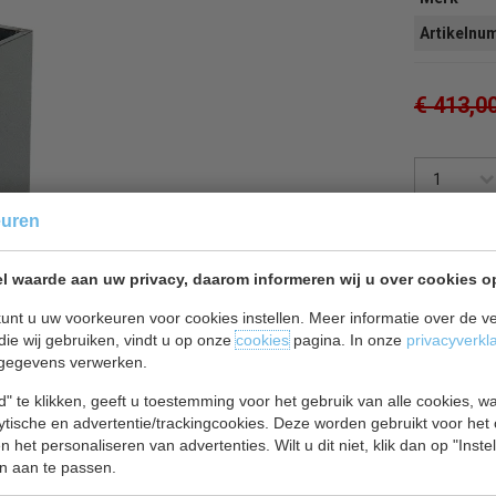
Artikeln
€ 413,0
euren
Of
betaal
1
l waarde aan uw privacy, daarom informeren wij u over cookies o
Terug 
unt u uw voorkeuren voor cookies instellen. Meer informatie over de ve
die wij gebruiken, vindt u op onze
cookies
pagina. In onze
privacyverkl
gegevens verwerken.
" te klikken, geeft u toestemming voor het gebruik van alle cookies, 
lytische en advertentie/trackingcookies. Deze worden gebruikt voor het
 het personaliseren van advertenties. Wilt u dit niet, klik dan op "Inst
n aan te passen.