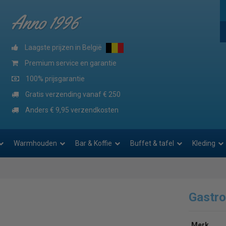
Anno 1996
Laagste prijzen in België
Premium service en garantie
100% prijsgarantie
Gratis verzending vanaf € 250
Anders € 9,95 verzendkosten
Warmhouden
Bar & Koffie
Buffet & tafel
Kleding
Gastr
Merk