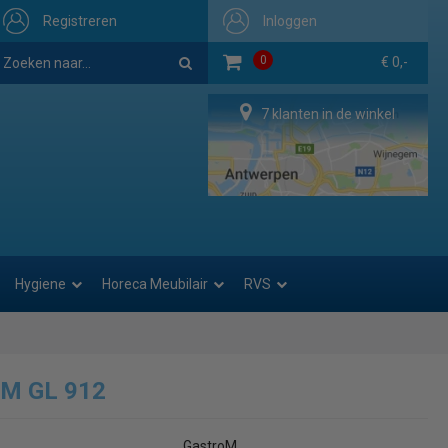
Registreren
Inloggen
0
€ 0,-
7 klanten in de winkel
Hygiene
Horeca Meubilair
RVS
oM GL 912
GastroM