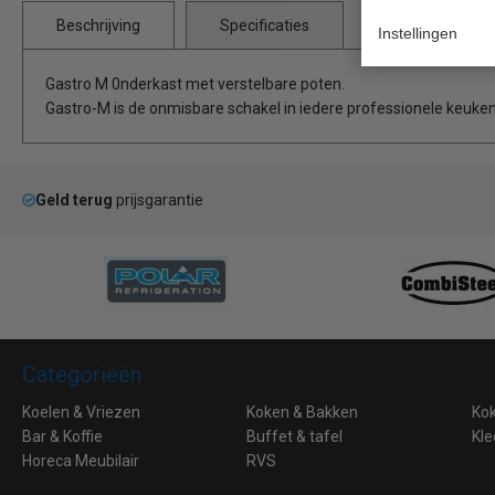
Beschrijving
Specificaties
Instellingen
Gastro M 0nderkast met verstelbare poten.
Gastro-M is de onmisbare schakel in iedere professionele keuken
Geld terug
prijsgarantie
Categorieën
Koelen & Vriezen
Koken & Bakken
Ko
Bar & Koffie
Buffet & tafel
Kle
Horeca Meubilair
RVS