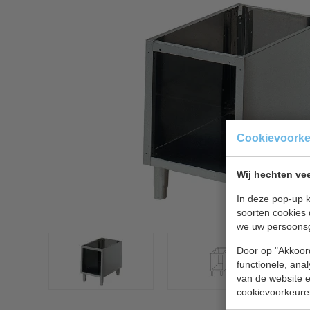
Cookievoork
Wij hechten vee
In deze pop-up k
soorten cookies 
we uw persoons
Door op "Akkoord
functionele, ana
van de website en
cookievoorkeure