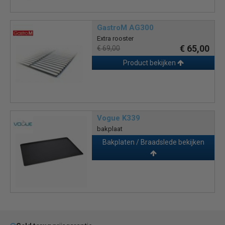
GastroM AG300
Extra rooster
€ 65,00
€ 69,00
Product bekijken
Vogue K339
bakplaat
€ 31,00
€ 32,50
Bakplaten / Braadslede bekijken