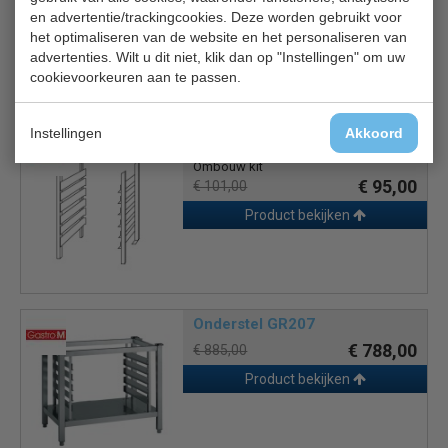
en advertentie/trackingcookies. Deze worden gebruikt voor
Optie: extra roosters, onderstel, ombouwkit.
het optimaliseren van de website en het personaliseren van
advertenties. Wilt u dit niet, klik dan op "Instellingen" om uw
cookievoorkeuren aan te passen.
Gerelateerde producten
Instellingen
Akkoord
Ombouw kit GR211
Ombouw kit
€ 95,00
€ 101,00
Product bekijken
Onderstel GR207
€ 788,00
€ 885,00
Product bekijken