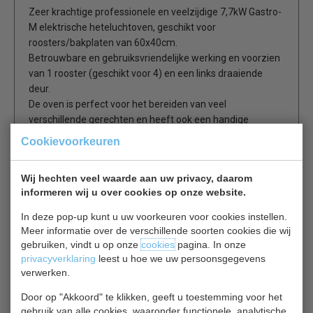
Zeer krachtige professionele en veelzijdige 7,7kW Gastro-
M elektrische heteluchtoven, geschikt voor
roosters/bakplaten van 60x40cm.
Betrouwbare en gebruiksvriendelijke werking en voorzien
van 1 rooster (geschikt voor 4) en een links draaiende
deur.
De oven is perfect voor het bereiden van veel
verschillende gerechten en heeft ook een handige
bevochtiger zodat voedsel niet uitdroogt.
Cookievoorkeuren
Voedsel behoudt zijn kwaliteit en u hoeft minder weg te
gooien. Zeer geschikt voor de horeca keuken.
Wij hechten veel waarde aan uw privacy, daarom
informeren wij u over cookies op onze website.
Zeer eenvoudige werking
In deze pop-up kunt u uw voorkeuren voor cookies instellen.
Gebruiksvriendelijk bedieningspaneel
Meer informatie over de verschillende soorten cookies die wij
Deur voorzien van dubbel glas
gebruiken, vindt u op onze
cookies
pagina. In onze
2 ventilators
privacyverklaring
leest u hoe we uw persoonsgegevens
Te veranderen naar GN 1/1 afmeting
verwerken.
Inclusief 1 rooster
Geschikt voor 6x 60x40cm /6x GN 1/1
Door op "Akkoord" te klikken, geeft u toestemming voor het
gebruik van alle cookies, waaronder functionele, analytische