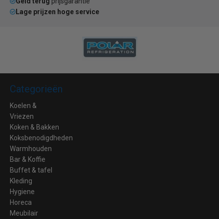
Geld terug
prijsgarantie
Lage prijzen hoge service
Categorieën
Koelen &
Vriezen
Koken & Bakken
Koksbenodigdheden
Warmhouden
Bar & Koffie
Buffet & tafel
Kleding
Hygiene
Horeca
Meubilair