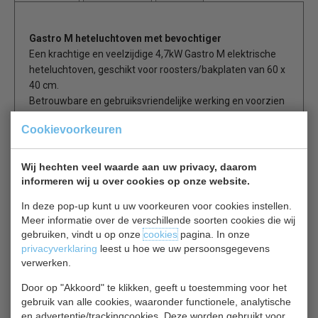
Gastro M heteluchtoven met bevochtiger
Een krachtige en veelzijdige 4,7kW Gastro M elektrische
heteluchtoven, geschikt voor roosters/bakplaten van 60 x
40 cm.
Betrouwbare en gebruiksvriendelijke werking en voorzien
van 1 rooster (maar geschikt voor 4) en een handige 'drop
Cookievoorkeuren
down' deur.
De oven is perfect voor het bereiden van veel
verschillende gerechten en heeft ook een handige
Wij hechten veel waarde aan uw privacy, daarom
bevochtiger zodat voedsel niet uitdroogt.
informeren wij u over cookies op onze website.
Voedsel behoudt zijn kwaliteit en u hoeft minder weg te
In deze pop-up kunt u uw voorkeuren voor cookies instellen.
gooien.
Meer informatie over de verschillende soorten cookies die wij
gebruiken, vindt u op onze
cookies
pagina. In onze
Zeer eenvoudige werking
privacyverklaring
leest u hoe we uw persoonsgegevens
verwerken.
Gebruiksvriendelijk bedieningspaneel
Deur voorzien van dubbel glas
Door op "Akkoord" te klikken, geeft u toestemming voor het
2 ventilatoren
gebruik van alle cookies, waaronder functionele, analytische
Te veranderen naar GN 1/1 afmeting
en advertentie/trackingcookies. Deze worden gebruikt voor