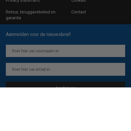
Privacy statement
Cookies
Retour, teruggavebeleid en
Contact
garantie
Aanmelden voor de nieuwsbrief
Inschrijven
Ik ga akkoord met de
privacyverklaring
van Horeca Koeling