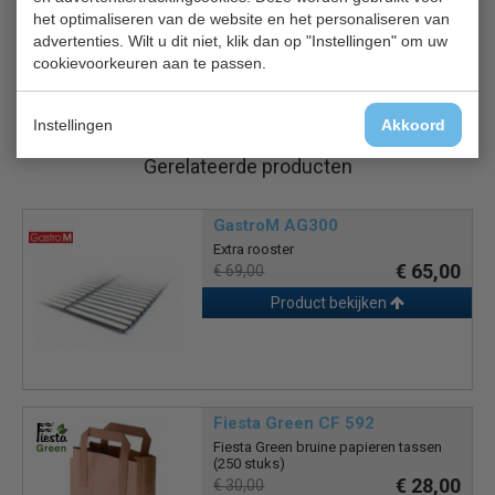
Incl. 1 rooster (geschikt voor 4 roosters)
het optimaliseren van de website en het personaliseren van
4x 60 x 40 / 4x GN 1/1
advertenties. Wilt u dit niet, klik dan op "Instellingen" om uw
Optie: Extra roosters verkrijgbaar (AG300)
cookievoorkeuren aan te passen.
Instellingen
Akkoord
Gerelateerde producten
GastroM AG300
Extra rooster
€ 65,00
€ 69,00
Product bekijken
Fiesta Green CF 592
Fiesta Green bruine papieren tassen
(250 stuks)
€ 28,00
€ 30,00