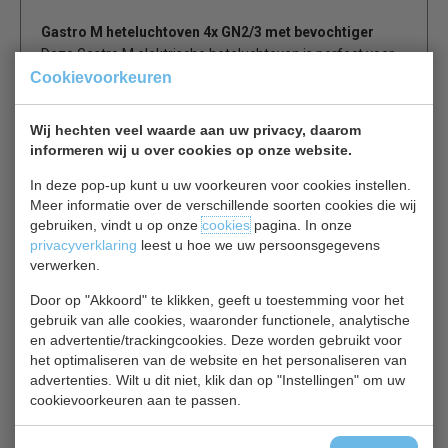
Gastro M heteluchtoven 4x GN2/3 met bevochtiger
Deze Gastro M elektrische heteluchtoven is perfect voor
koffiezaken, kleine restaurants en delicatessenwinkels. De
Cookievoorkeuren
oven is een betrouwbaar, handig en krachtig apparaat
met een compact en stevig RVS exterieur. Robuust
Wij hechten veel waarde aan uw privacy, daarom
interieur geschikt voor 4 roosters (1 rooster meegeleverd)
informeren wij u over cookies op onze website.
en voldoende ruimte voor 4x GN 2/3 bakken achter een
In deze pop-up kunt u uw voorkeuren voor cookies instellen.
stevige 'drop down' deur. De hoge kwaliteit draaiknoppen
Meer informatie over de verschillende soorten cookies die wij
zorgen voor een nauwkeurige temperatuurregeling.
gebruiken, vindt u op onze
cookies
pagina. In onze
Eenvoudig te reinigen en onderhouden. Dit model is
privacyverklaring
leest u hoe we uw persoonsgegevens
voorzien van een handige, met de hand te activeren
verwerken.
bevochtiger die voorkomt dat producten uitdrogen.
Door op "Akkoord" te klikken, geeft u toestemming voor het
Deze oven moet worden aangesloten op een waterleiding
gebruik van alle cookies, waaronder functionele, analytische
en op een afvoer (natuurlijk verval).
en advertentie/trackingcookies. Deze worden gebruikt voor
het optimaliseren van de website en het personaliseren van
advertenties. Wilt u dit niet, klik dan op "Instellingen" om uw
Zeer eenvoudige werking
cookievoorkeuren aan te passen.
Gebruiksvriendelijk bedieningspaneel
Deur voorzien van dubbel glas