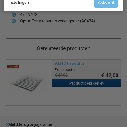
Instellingen
2 ventilatoren
Akkoord
Inclusief 1 rooster (geschikt voor 4 roosters)
4x GN 2/3
Optie
: Extra roosters verkrijgbaar (AG474)
Gerelateerde producten
AG474 rooster
Extra rooster
€ 42,00
€ 44,95
Product bekijken
Geld terug
prijsgarantie