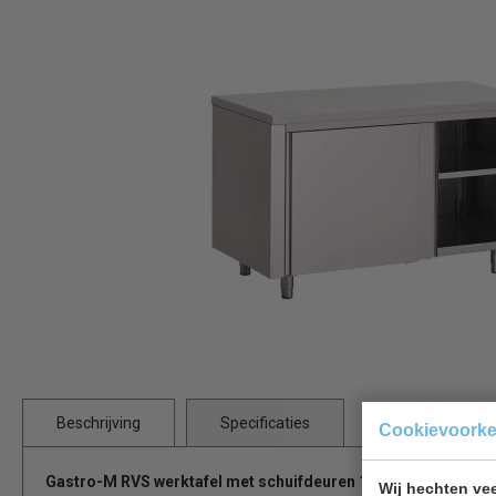
Beschrijving
Specificaties
Cookievoork
Gastro-M RVS werktafel met schuifdeuren 120x70x85cm GN1
Wij hechten vee