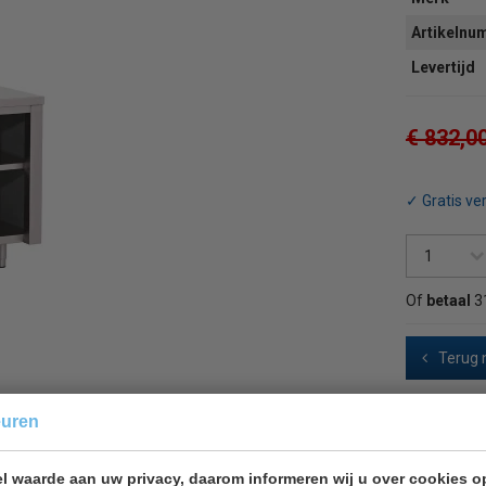
Artikeln
Levertijd
€ 832,0
✓ Gratis ve
Of
betaal
3
Terug 
euren
50
l waarde aan uw privacy, daarom informeren wij u over cookies o