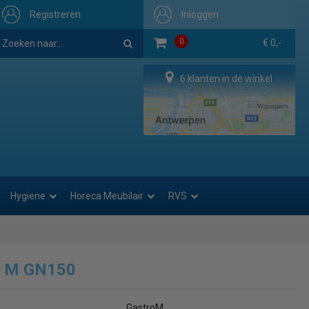
Registreren
Inloggen
0
€ 0,-
6 klanten in de winkel
Hygiene
Horeca Meubilair
RVS
o M GN150
GastroM