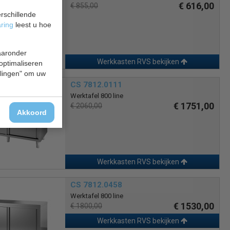
€ 616,00
€ 855,00
rschillende
aring
leest u hoe
waaronder
Werkkasten RVS bekijken
 optimaliseren
ellingen" om uw
CS 7812.0111
Werktafel 800 line
€ 1751,00
€ 2060,00
Akkoord
Werkkasten RVS bekijken
CS 7812.0458
Werktafel 800 line
€ 1530,00
€ 1800,00
Werkkasten RVS bekijken