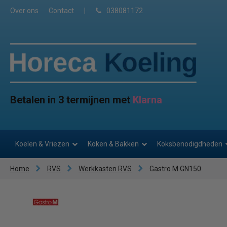
Over ons
Contact
|
038081172
Betalen in 3 termijnen met
Klarna
Koelen & Vriezen
Koken & Bakken
Koksbenodigdheden
Home
RVS
Werkkasten RVS
Gastro M GN150