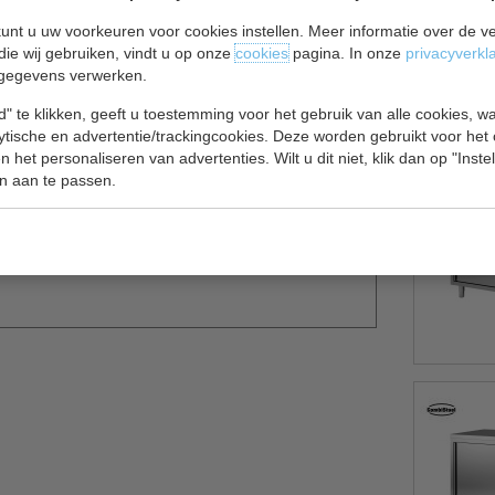
unt u uw voorkeuren voor cookies instellen. Meer informatie over de ve
SI 430.
die wij gebruiken, vindt u op onze
cookies
pagina. In onze
privacyverkl
n worden verhoogd tot 92cm.
gegevens verwerken.
t van 18mm. Met ronde poten.
" te klikken, geeft u toestemming voor het gebruik van alle cookies, 
lytische en advertentie/trackingcookies. Deze worden gebruikt voor het
 het personaliseren van advertenties. Wilt u dit niet, klik dan op "Inst
n aan te passen.