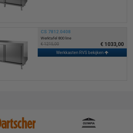
CS 7812.0408
Werktafel 800 line
€ 1033,00
€ 1215,00
Werkkasten RVS bekijken