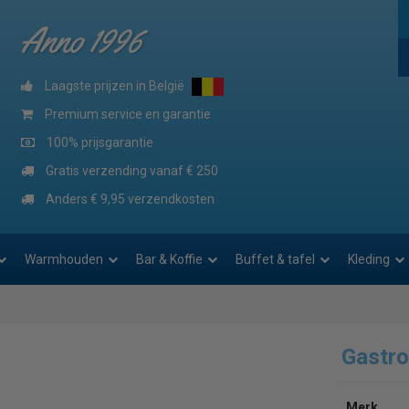
Anno 1996
Laagste prijzen in België
Premium service en garantie
100% prijsgarantie
Gratis verzending vanaf € 250
Anders € 9,95 verzendkosten
Warmhouden
Bar & Koffie
Buffet & tafel
Kleding
Gastr
Merk