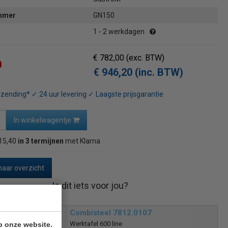
ummer
GN150
1 - 2 werkdagen
€ 782,00
(exc. BTW)
0
€ 946,20 (inc. BTW)
rzending* ✓ 24 uur levering ✓ Laagste prijsgarantie
In winkelwagentje
15,40
in 3 termijnen
met Klarna
naar overzicht
Is dit iets voor jou?
Combisteel 7812.0107
Werktafel 600 line
p onze website.