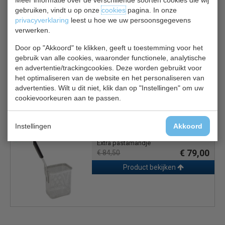
Meer informatie over de verschillende soorten cookies die wij
gebruiken, vindt u op onze
cookies
pagina. In onze
privacyverklaring
leest u hoe we uw persoonsgegevens
Roestvrijstalen behuizing
verwerken.
Inhoud: 14 liter
Wordt geleverd zonder mandjes
Door op "Akkoord" te klikken, geeft u toestemming voor het
gebruik van alle cookies, waaronder functionele, analytische
en advertentie/trackingcookies. Deze worden gebruikt voor
Optie
: mandjes
het optimaliseren van de website en het personaliseren van
advertenties. Wilt u dit niet, klik dan op "Instellingen" om uw
cookievoorkeuren aan te passen.
Gerelateerde producten
Instellingen
Akkoord
Gastro M GL884
Extra pastamandje
€ 79,00
€ 84,50
Product bekijken