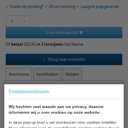
✓ Gratis verzending* ✓ 24 uur levering ✓ Laagste prijsgarantie
In winkelwagentje
Of
betaal
352,92
in 3 termijnen
met Klarna
Terug naar overzicht
Beschrijving
Specificaties
Bijlages
Gastro-M pastakoker 60/30 CPE
Cookievoorkeuren
Elektrische pastakoker van 14 liter, met kraan voor snel
Wij hechten veel waarde aan uw privacy, daarom
een eenvoudig bijvullen en thermostaat om de
informeren wij u over cookies op onze website.
temperatuur van het apparaat te meten. Het lampje geeft
aan wanneer de pastakoker aan staat. Mandjes worden
In deze pop-up kunt u uw voorkeuren voor cookies instellen.
apart verkocht.