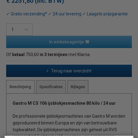
€ 2251,80 (inc. BTW)
✓ Gratis verzending* ✓ 24 uur levering ✓ Laagste prijsgarantie
In winkelwagentje
Of
betaal
750,60
in 3 termijnen
met Klarna
Terug naar overzicht
Beschrijving
Specificaties
Bijlages
Gastro M CS 106 ijsblokjesmachine 80 kilo / 24 uur
De professionele ijsblokjesmachines van Gastro M worden
geproduceerd binnen Europa en zijn van betrouwbare
topkwaliteit. De ijsblokjesmachines zijn geheel uit RVS
vervaardigd, luchtgekoeld, voorzien van een koperen