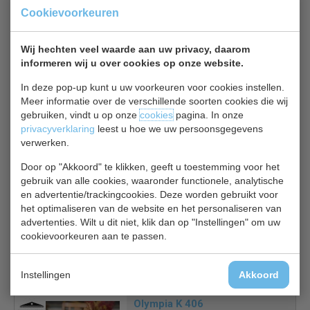
condensor en werken volgens het vertrouwde
Cookievoorkeuren
inspuitsysteem. Een krachtige, robuuste en eenvoudig te
reinigen machine, compleet met aan- en afvoerslang en
Wij hechten veel waarde aan uw privacy, daarom
ijsschep.
informeren wij u over cookies op onze website.
In deze pop-up kunt u uw voorkeuren voor cookies instellen.
Roestvrijstalen behuizing
Meer informatie over de verschillende soorten cookies die wij
80 kilo/24uur max. output
gebruiken, vindt u op onze
cookies
pagina. In onze
Kogelvormige ijsblokjes
privacyverklaring
leest u hoe we uw persoonsgegevens
Grote capaciteit voorraadbak
verwerken.
Verstelbare pootjes
Door op "Akkoord" te klikken, geeft u toestemming voor het
Goede isolatie
gebruik van alle cookies, waaronder functionele, analytische
Europese kwaliteit
en advertentie/trackingcookies. Deze worden gebruikt voor
het optimaliseren van de website en het personaliseren van
2 jaar garantie
advertenties. Wilt u dit niet, klik dan op "Instellingen" om uw
cookievoorkeuren aan te passen.
Gerelateerde producten
Instellingen
Akkoord
Olympia K 406