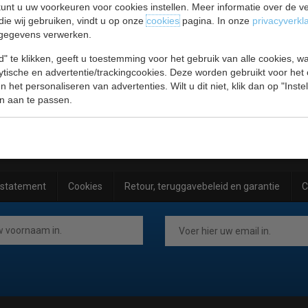
unt u uw voorkeuren voor cookies instellen. Meer informatie over de ve
die wij gebruiken, vindt u op onze
cookies
pagina. In onze
privacyverkl
gegevens verwerken.
" te klikken, geeft u toestemming voor het gebruik van alle cookies, 
lytische en advertentie/trackingcookies. Deze worden gebruikt voor het
 het personaliseren van advertenties. Wilt u dit niet, klik dan op "Inst
n aan te passen.
ksbenodigdheden
Warmhouden
ding
Hygiene
 statement
Cookies
Retour, teruggavebeleid en garantie
C