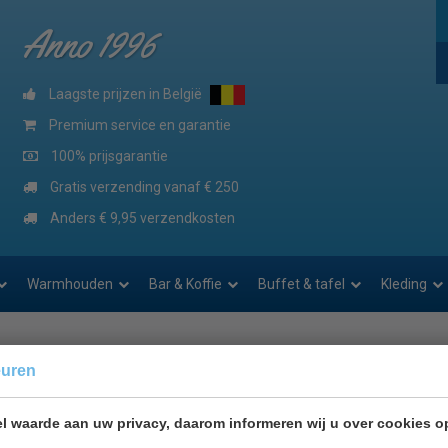
Anno 1996
Laagste prijzen in België
Premium service en garantie
100% prijsgarantie
Gratis verzending vanaf € 250
Anders € 9,95 verzendkosten
Warmhouden
Bar & Koffie
Buffet & tafel
Kleding
euren
rijsgarantie
Lage prijzen hoge service
l waarde aan uw privacy, daarom informeren wij u over cookies o