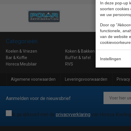
In deze pop-up k
soorten cookies 
we uw persoons
Door op "Akkoord
functionele, ana
van de website en
Categorieën
cookievoorkeure
Koelen & Vriezen
Koken & Bakken
Ko
Bar & Koffie
Buffet & tafel
Kle
Instellingen
Horeca Meubilair
RVS
Algemene voorwaarden
Leveringsvoorwaarden
Privacy
Aanmelden voor de nieuwsbrief
Ik ga akkoord met de
privacyverklaring
van Horeca Koeling