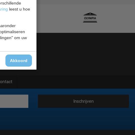
rschillende
aring
leest u hoe
waaronder
 optimaliseren
ellingen" om uw
Akkoord
ontact
Inschrijven