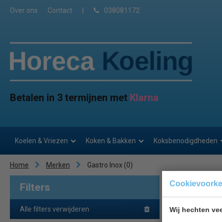
Over ons
Contact
|
038081172
Betalen in 3 termijnen met
Klarna
Koelen & Vriezen
Koken & Bakken
Koksbenodigdheden
Home
Merken
Gastro Inox
(0)
Cookievoork
Filters
Geld terug
p
Alle filters verwijderen
Wij hechten vee