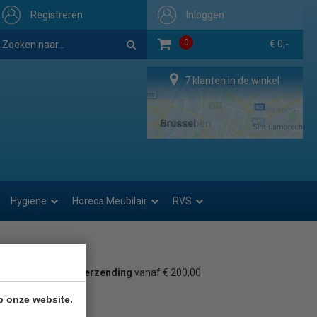
Registreren
Inloggen
0
€ 0,-
7 klanten in de winkel
Hygiene
Horeca Meubilair
RVS
Gratis verzending
vanaf € 200,00
p onze website.