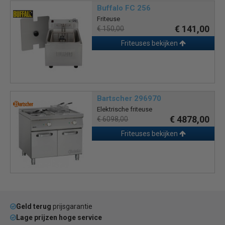
Buffalo FC 256
Friteuse
€ 141,00
€ 150,00
Friteuses bekijken
Bartscher 296970
Elektrische friteuse
€ 4878,00
€ 6098,00
Friteuses bekijken
Geld terug
prijsgarantie
Lage prijzen hoge service