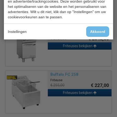
en advertentie/trackingcookies. Deze worden gebruikt voor
het optimaliseren van de website en het personaliseren van
advertenties. Wilt u dit niet, klik dan op "Instellingen" om uw
Is dit iets voor jou?
cookievoorkeuren aan te passen.
Bartscher 286917
Instellingen
Akkoord
Friteuse met onderkast
€ 2343,00
€ 2929,00
Friteuses bekijken
Buffalo FC 258
Friteuse
€ 227,00
€ 255,00
Friteuses bekijken