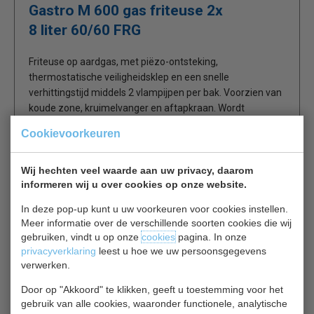
Gastro M 600 gas friteuse 2x
8 liter 60/60 FRG
Friteuse op aardgas, met piëzo-ontsteking,
thermostatische veiligheidsklep en een snelle
verhittingstijd middels 2 vlampijpen per bak. Voorzien van
koude zone, kruimelvanger en aftapkraan. Wordt
compleet met frituurmandjes geleverd.
Cookievoorkeuren
Dit product dient te worden geïnstalleerd door een erkend
installateur.
Wij hechten veel waarde aan uw privacy, daarom
informeren wij u over cookies op onze website.
RVS behuizing
In deze pop-up kunt u uw voorkeuren voor cookies instellen.
2x 8 liter
Meer informatie over de verschillende soorten cookies die wij
Ingebouwde aftapkraan
gebruiken, vindt u op onze
cookies
pagina. In onze
privacyverklaring
leest u hoe we uw persoonsgegevens
Thermostatisch instelbaar
verwerken.
Thermostatische veiligheidsheidsklep
Op aanvraag verkrijgbaar in propaan uitvoering
Door op "Akkoord" te klikken, geeft u toestemming voor het
gebruik van alle cookies, waaronder functionele, analytische