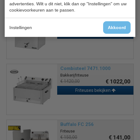
advertenties. Wilt u dit niet, klik dan op "Instellingen" om uw
cookievoorkeuren aan te passen.
Bartscher 162900
Friteuse PROFESSIONAL I
€ 606,00
€ 689,00
Instellingen
Akkoord
Friteuses bekijken
Combisteel 7471.1000
Bakkerijfriteuse
€ 1022,00
€ 1420,00
Friteuses bekijken
Buffalo FC 256
Friteuse
€ 141,00
€ 150,00