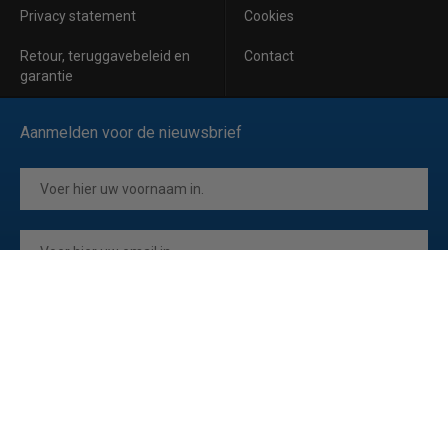
Privacy statement
Cookies
Retour, teruggavebeleid en
Contact
garantie
Aanmelden voor de nieuwsbrief
Inschrijven
Ik ga akkoord met de
privacyverklaring
van Horeca Koeling