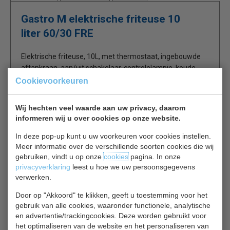
Gastro M elektrische friteuse 10
liter 60/30 FRE
Elektrische friteuse, 10L, met thermostaat, ingebouwde
aftapkraan, aan/uit schakelaar, controlelampje, koude
zone en kruimelvanger. Eenvoudig te reinigen. Opklapbaar
Cookievoorkeuren
element. Wordt compleet met frituurmand geleverd.
Wij hechten veel waarde aan uw privacy, daarom
RVS behuizing
informeren wij u over cookies op onze website.
10 liter
In deze pop-up kunt u uw voorkeuren voor cookies instellen.
Ingebouwde aftapkraan
Meer informatie over de verschillende soorten cookies die wij
Traploos thermostatisch instelbaar
gebruiken, vindt u op onze
cookies
pagina. In onze
Veiligheidsthermostaat
privacyverklaring
leest u hoe we uw persoonsgegevens
Koude zone
verwerken.
Door op "Akkoord" te klikken, geeft u toestemming voor het
gebruik van alle cookies, waaronder functionele, analytische
en advertentie/trackingcookies. Deze worden gebruikt voor
Is dit iets voor jou?
het optimaliseren van de website en het personaliseren van