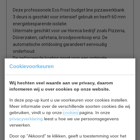
Deze professionele Eco Frost budget line pizzawerkbank
3 deurs is geschikt voor intensief gebruik en heeft 60 mm
energiebesparende isolatie.
Uitermate geschikt voor uw Horeca bedrijf zoals Pizzeria,
Dönerzaken, cafetaria, broodjesverkoop enz. De
automatische ontdooiing garandeert eenvoudig
onderhoud.
De geforceerde koeling zorgt voor een optimale
conservering van de voedingsproducten. Door de
Cookievoorkeuren
volautomatische digitale controller is de werking
eenvoudig te monitoren.
Wij hechten veel waarde aan uw privacy, daarom
informeren wij u over cookies op onze website.
EcoFrost
een nieuw kwaliteit budget label van
Combisteel
, deze commerciële koelingen zijn speciaal
In deze pop-up kunt u uw voorkeuren voor cookies instellen.
gefabriceerd als budgetline onder Combisteel ’s strenge
Meer informatie over de verschillende soorten cookies die wij
gebruiken, vindt u op onze
gestelde eisen en geeft daarom ook gerust
cookies
pagina. In onze
12 maanden
privacyverklaring
leest u hoe we uw persoonsgegevens
volledige garantie
op dit top product.
verwerken.
RVS uitvoering
Door op "Akkoord" te klikken, geeft u toestemming voor het