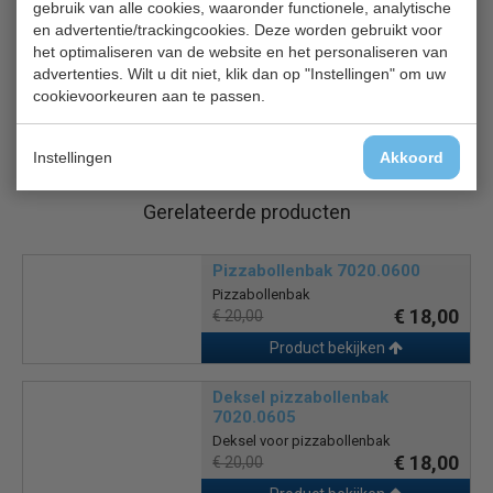
gebruik van alle cookies, waaronder functionele, analytische
Geforceerde koeling
en advertentie/trackingcookies. Deze worden gebruikt voor
Gebruiksvriendelijke bediening met digitaal display en
het optimaliseren van de website en het personaliseren van
ontdooiingsindicator.
advertenties. Wilt u dit niet, klik dan op "Instellingen" om uw
Optie: rooster, pizzabollenbak en deksel
cookievoorkeuren aan te passen.
1 jaar garantie.
Instellingen
Akkoord
Gerelateerde producten
Pizzabollenbak 7020.0600
Pizzabollenbak
€ 18,00
€ 20,00
Product bekijken
Deksel pizzabollenbak
7020.0605
Deksel voor pizzabollenbak
€ 18,00
€ 20,00