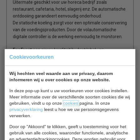
Uitermate geschikt voor uw horeca bedrijf zoals
restaurant, cafetaria, hotel, slagerij enz. De automatische
ontdooiing garandeert eenvoudig onderhoud.
De statische koeling zorgt voor een optimale conservering
van de voedingsproducten. Door de volautomatische
digitale controller is de werking eenvoudig te monitoren.
EcoFrost
een nieuw kwaliteit budget label van
Combisteel
, deze commerciële koelingen zijn speciaal
Cookievoorkeuren
gefabriceerd als budgetline onder Combisteel ’s strenge
gestelde eisen en geeft daarom ook gerust
12 maanden
Wij hechten veel waarde aan uw privacy, daarom
volledige garantie
op dit top product.
informeren wij u over cookies op onze website.
In deze pop-up kunt u uw voorkeuren voor cookies instellen.
RVS uitvoering
Meer informatie over de verschillende soorten cookies die wij
Statische koeling
gebruiken, vindt u op onze
cookies
pagina. In onze
Gebruiksvriendelijke bediening met digitaal display en
privacyverklaring
leest u hoe we uw persoonsgegevens
ontdooiingsindicator.
verwerken.
Exclusief bakken
Door op "Akkoord" te klikken, geeft u toestemming voor het
gebruik van alle cookies, waaronder functionele, analytische
en advertentie/trackingcookies. Deze worden gebruikt voor