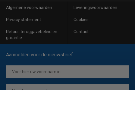
Algemene voorwaarden
Leveringsvoorwaarden
Privacy statement
Cookies
Retour, teruggavebeleid en
Contact
garantie
Aanmelden voor de nieuwsbrief
Inschrijven
Ik ga akkoord met de
privacyverklaring
van Horeca Koeling