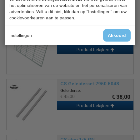
het optimaliseren van de website en het personaliseren van
Gerelateerde producten
advertenties. Wilt u dit niet, klik dan op "Instellingen" om uw
cookievoorkeuren aan te passen.
CS Rooster 7450.0505
Rooster
Instellingen
Akkoord
€ 24,00
€ 27,00
Product bekijken
CS Geleiderset 7950.5048
Geleiderset
€ 38,00
€ 45,00
Product bekijken
CS steg 1/6 GN