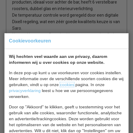
producten, ideaal voor achter de bar, heeft 6 verstelbare
roosters, dubbel glas en interieurverlichting.
De temperatuur controle word geregeld door een digitale
Dixell regeling, wat een zéér goede kwaliteits keuze is van
Saro.
Kortom kiest u met Saro dan kiest u voor meer kwaliteit
Cookievoorkeuren
én (bedrijfs)zekerheid.
Wij hechten veel waarde aan uw privacy, daarom
Interne verlichting
informeren wij u over cookies op onze website.
Digitale temperatuur regeling (DIXELL)
Geforceerde koeling
In deze pop-up kunt u uw voorkeuren voor cookies instellen.
Meer informatie over de verschillende soorten cookies die wij
gebruiken, vindt u op onze
cookies
pagina. In onze
Deze flessenkoelkast is zeer geschikt voor het café, bar,
privacyverklaring
leest u hoe we uw persoonsgegevens
restaurant, en alle andere professionele gebruikers.
verwerken.
Door op "Akkoord" te klikken, geeft u toestemming voor het
Is dit iets voor jou?
gebruik van alle cookies, waaronder functionele, analytische
en advertentie/trackingcookies. Deze worden gebruikt voor
het optimaliseren van de website en het personaliseren van
COMBISTEEL 7013.2575
advertenties. Wilt u dit niet, klik dan op "Instellingen" om uw