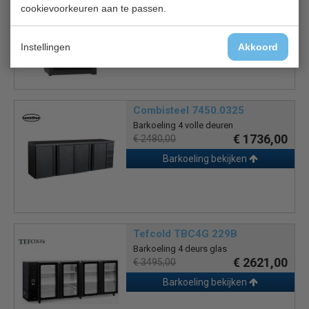
Barkoeling
cookievoorkeuren aan te passen.
€ 302,00
€ 355,00
Barkoeling bekijken
Instellingen
Akkoord
Combisteel 7450.0325
Barkoeling 4 volle deuren
€ 1736,00
€ 2480,00
Barkoeling bekijken
Tefcold TBC4G 229B
Barkoeling 4 deurs glas
€ 2621,00
€ 3495,00
Barkoeling bekijken