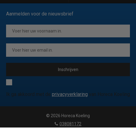
Aanmelden voor de nieuwsbrief
Inschrijven
Ik ga akkoord met de
privacyverklaring
van Horeca Koeling
© 2026 Horeca Koeling
|
038081172
|
info@horecakoeling.be