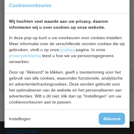
Of
betaal
6,85
in 3 termijnen
met Klarna
Cookievoorkeuren
Terug naar overzicht
Wij hechten veel waarde aan uw privacy, daarom
informeren wij u over cookies op onze website.
Beschrijving
Specificaties
In deze pop-up kunt u uw voorkeuren voor cookies instellen.
Meer informatie over de verschillende soorten cookies die wij
gebruiken, vindt u op onze
cookies
pagina. In onze
Rek Polar 406x316 mm
privacyverklaring
leest u hoe we uw persoonsgegevens
verwerken.
Door op "Akkoord" te klikken, geeft u toestemming voor het
Geld terug
prijsgarantie
gebruik van alle cookies, waaronder functionele, analytische
Lage prijzen hoge service
en advertentie/trackingcookies. Deze worden gebruikt voor
het optimaliseren van de website en het personaliseren van
advertenties. Wilt u dit niet, klik dan op "Instellingen" om uw
cookievoorkeuren aan te passen.
Instellingen
Akkoord
Categorieën