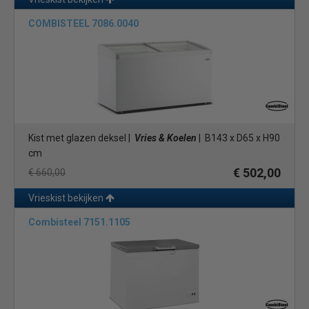
COMBISTEEL 7086.0040
Kist met glazen deksel |
Vries & Koelen
| B143 x D65 x H90
cm
€ 502,00
€ 660,00
Vrieskist bekijken
Combisteel 7151.1105