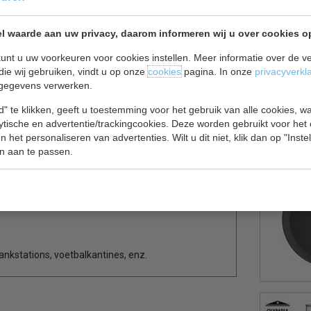
l waarde aan uw privacy, daarom informeren wij u over cookies o
unt u uw voorkeuren voor cookies instellen. Meer informatie over de ve
die wij gebruiken, vindt u op onze
cookies
pagina. In onze
privacyverkl
gegevens verwerken.
te koelkastkast met zwarte omlijsting voorzien van
" te klikken, geeft u toestemming voor het gebruik van alle cookies, 
lytische en advertentie/trackingcookies. Deze worden gebruikt voor het
or alle andere te koelen levensmiddelen.
 het personaliseren van advertenties. Wilt u dit niet, klik dan op "Inst
n aan te passen.
tankstations, voetbalkantines, enz.