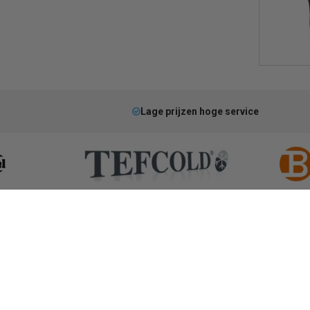
Lage prijzen hoge service
ksbenodigdheden
Warmhouden
ding
Hygiene