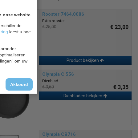
Rooster 7464.0086
p onze website.
Extra rooster
rschillende
€ 23,00
€ 25,00
aring
leest u hoe
waaronder
 optimaliseren
Product bekijken
ellingen" om uw
Olympia C 556
Dienblad
Akkoord
€ 3,35
€ 3,60
Dienbladen bekijken
Olympia CB716