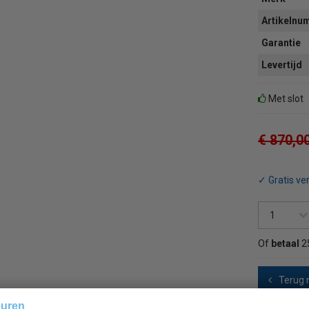
Artikeln
Garantie
Levertijd
Met slot
€ 870,0
✓ Gratis ve
Of
betaal
2
Terug 
euren