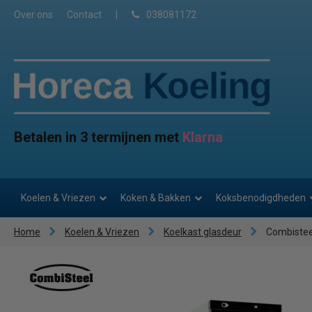
Over ons
Contact
|
038081172
Betalen in 3 termijnen met
Klarna
Koelen & Vriezen
Koken & Bakken
Koksbenodigdheden
Home
Koelen & Vriezen
Koelkast glasdeur
Combistee