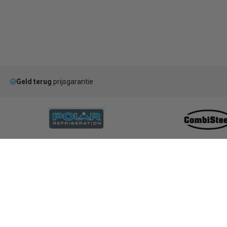
Geld terug
prijsgarantie
Categorieën
Koelen & Vriezen
Koken & Bakken
Ko
Bar & Koffie
Buffet & tafel
Kle
Horeca Meubilair
RVS