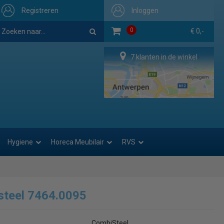
Registreren
Inloggen
0
€ 0,-
7 klanten in de winkel
Hygiene
Horeca Meubilair
RVS
steel 7464.0095
CombiSteel