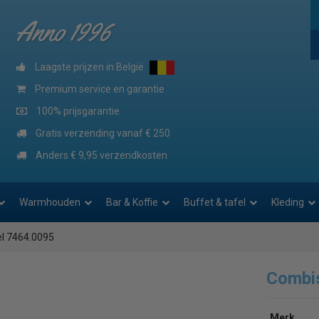
Anno 1996
Laagste prijzen in België
Premium service en garantie
100% prijsgarantie
Gratis verzending vanaf € 250
Anders € 9,95 verzendkosten
Warmhouden
Bar & Koffie
Buffet & tafel
Kleding
l 7464.0095
Combi
Merk