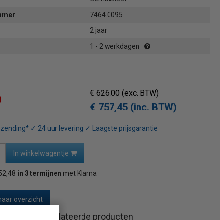
ummer
7464.0095
2 jaar
1 - 2 werkdagen
€ 626,00
(exc. BTW)
0
€ 757,45 (inc. BTW)
rzending* ✓ 24 uur levering ✓ Laagste prijsgarantie
In winkelwagentje
52,48
in 3 termijnen
met Klarna
naar overzicht
Gerelateerde producten