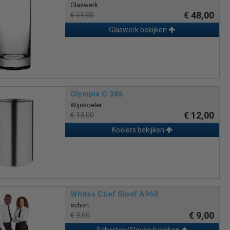
Glaswerk
€ 48,00
€ 51,00
Glaswerk bekijken
Olympia C 386
Wijnkoeler
€ 12,00
€ 13,00
Koelers bekijken
Whites Chef Sloof A968
schort
€ 9,00
€ 9,60