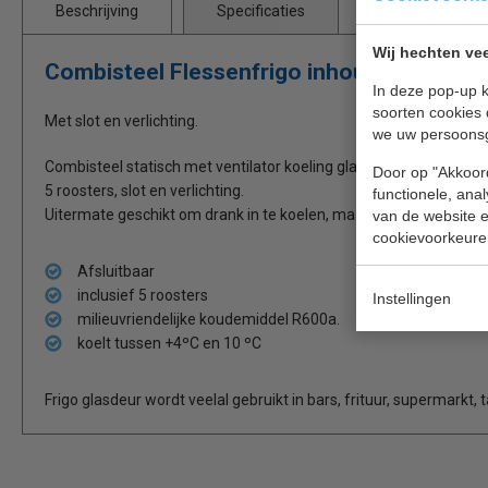
Beschrijving
Specificaties
Wij hechten vee
Combisteel Flessenfrigo inhoud 382 liter
In deze pop-up k
soorten cookies 
Met slot en verlichting.
we uw persoons
Combisteel statisch met ventilator koeling glasdeurkoelkast. Wit
Door op "Akkoord
5 roosters, slot en verlichting.
functionele, ana
Uitermate geschikt om drank in te koelen, maar uiteraard ook vo
van de website en
cookievoorkeure
Afsluitbaar
inclusief 5 roosters
Instellingen
milieuvriendelijke koudemiddel R600a.
koelt tussen +4ºC en 10 ºC
Frigo glasdeur wordt veelal gebruikt in bars, frituur, supermarkt, 