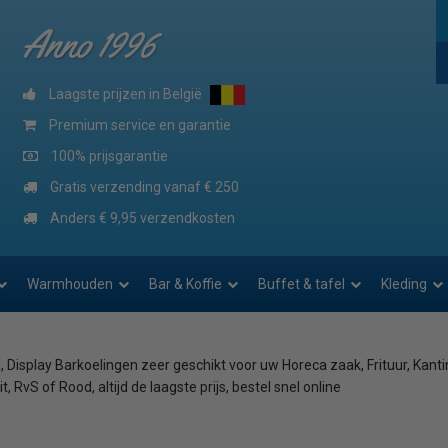
Anno 1996
Laagste prijzen in België
Premium service en garantie
100% prijsgarantie
Gratis verzending vanaf € 250
Anders € 9,95 verzendkosten
Warmhouden
Bar & Koffie
Buffet & tafel
Kleding
d, Display Barkoelingen zeer geschikt voor uw Horeca zaak, Frituur, Kant
t, RvS of Rood, altijd de laagste prijs, bestel snel online