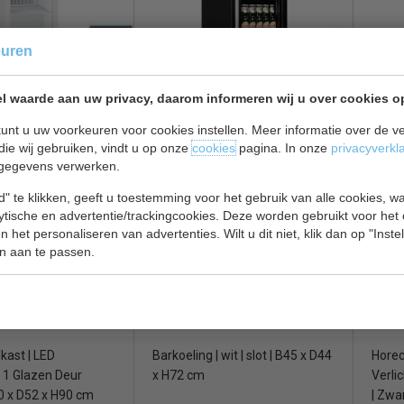
euren
lkast | tafel model
Barkoeling | zwart | slot | B43 x
Drank
 x D44 x H84 cm
D50 x H69 cm
Zwart 
l waarde aan uw privacy, daarom informeren wij u over cookies o
| B54
unt u uw voorkeuren voor cookies instellen. Meer informatie over de ve
€ 380,00
€ 382,00
€ 484,00
€ 449
die wij gebruiken, vindt u op onze
cookies
pagina. In onze
privacyverkl
gegevens verwerken.
bekijken
Barkoeling bekijken
Barko
" te klikken, geeft u toestemming voor het gebruik van alle cookies, 
l 7527.0005
Tefcold FS60CP
Comb
lytische en advertentie/trackingcookies. Deze worden gebruikt voor het
 het personaliseren van advertenties. Wilt u dit niet, klik dan op "Inst
n aan te passen.
kast | LED
Barkoeling | wit | slot | B45 x D44
Horec
 | 1 Glazen Deur
x H72 cm
Verlic
60 x D52 x H90 cm
| Zwa