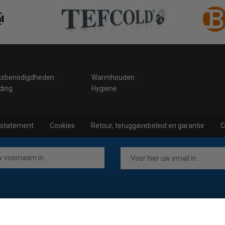
ksbenodigdheden
Warmhouden
ding
Hygiene
 statement
Cookies
Retour, teruggavebeleid en garantie
C