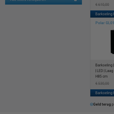
€ 610,00
Barkoeling 
Polar GL0
Barkoeling 
| LED | Laa
H85 cm
€ 530,00
Barkoeling 
Geld terug
p