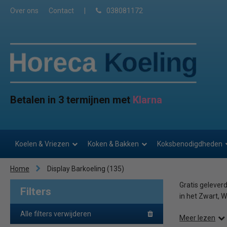
Over ons
Contact
|
038081172
Betalen in 3 termijnen met
Klarna
Koelen & Vriezen
Koken & Bakken
Koksbenodigdheden
Home
Display Barkoeling
(135)
Gratis gelever
Filters
in het Zwart, Wi
Alle filters verwijderen
Meer lezen