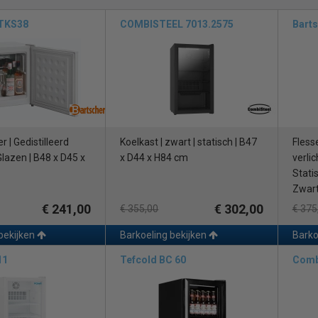
 TKS38
COMBISTEEL 7013.2575
Barts
 | Gedistilleerd
Koelkast | zwart | statisch | B47
Fless
Glazen | B48 x D45 x
x D44 x H84 cm
verlic
Stati
Zwar
€ 241,00
€ 302,00
€ 355,00
€ 375
bekijken
Barkoeling bekijken
Barko
11
Tefcold BC 60
Comb