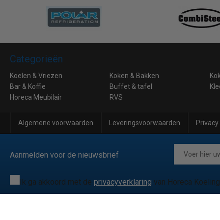
Categorieën
Koelen & Vriezen
Koken & Bakken
Ko
Bar & Koffie
Buffet & tafel
Kle
Horeca Meubilair
RVS
Algemene voorwaarden
Leveringsvoorwaarden
Privacy
Aanmelden voor de nieuwsbrief
Ik ga akkoord met de
privacyverklaring
van Horeca Koeling