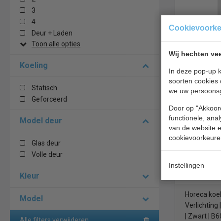
3
4
Cookievoork
Deur + Laden
Display koe
Toon alle opties
| wit | B47
Wij hechten vee
Koeling
In deze pop-up k
€ 469,20
soorten cookies 
Statisch
we uw persoons
Barkoeling 
Geforceerd
Door op "Akkoord
Combistee
functionele, ana
Model deur
van de website en
cookievoorkeure
Glas deur
Volle deur
Instellingen
Kleur
Horeca koel
Model
Verlichting
| Zwart | B
Alle filters verwijderen