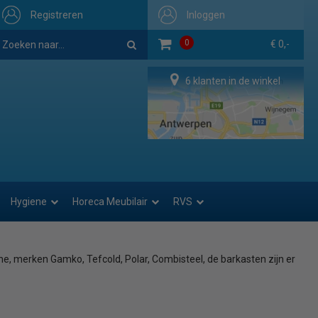
Registreren
Inloggen
0
€ 0,-
6 klanten in de winkel
Hygiene
Horeca Meubilair
RVS
ine, merken Gamko, Tefcold, Polar, Combisteel, de barkasten zijn er