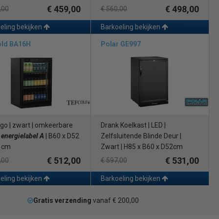
€ 459,00
€ 498,00
,00
€ 560,00
eling bekijken
Barkoeling bekijken
old BA16H
Polar GE997
igo | zwart | omkeerbare
Drank Koelkast | LED |
|
energielabel A
| B60 x D52
Zelfsluitende Blinde Deur |
 cm
Zwart | H85 x B60 x D52cm
€ 512,00
€ 531,00
,00
€ 597,00
eling bekijken
Barkoeling bekijken
Gratis verzending
vanaf € 200,00