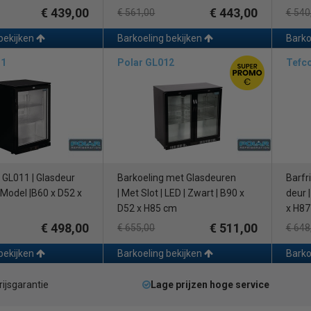
€ 439,00
€ 443,00
€ 561,00
€ 540
bekijken
Barkoeling bekijken
Barko
11
Polar GL012
Tefc
| GL011 | Glasdeur
Barkoeling met Glasdeuren
Barfr
g Model |B60 x D52 x
| Met Slot | LED | Zwart | B90 x
deur 
D52 x H85 cm
x H87
€ 498,00
€ 511,00
€ 655,00
€ 648
bekijken
Barkoeling bekijken
Barko
rijsgarantie
Lage prijzen hoge service