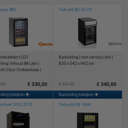
cher 88 L
Tefcold BC 25 CP
enkoelkast | LED
Barkoeling | met canopy | slot |
hting | Inhoud 88 Liter |
B33 x D42 x H62 cm
sch | Deur Omkeerbaar |
t
€ 330,00
€ 340,00
,00
€ 431,00
eling bekijken
Barkoeling bekijken
isteel 7013.2570
Tefcold DB 106H