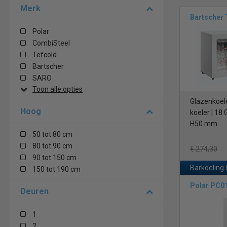
Merk
Bartscher
Polar
CombiSteel
Tefcold
Bartscher
SARO
Toon alle opties
Glazenkoeler
Hoog
koeler | 18 
H50 mm
50 tot 80 cm
80 tot 90 cm
€ 274,30
90 tot 150 cm
Barkoeling 
150 tot 190 cm
Polar PC0
Deuren
1
2