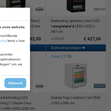
 Koelkast | 1 Glazen Deur |
Barkoeling | glasdeur | slot | LED
| LED verlichting | 115 liter
|
energielabel A
| B50 x D52 x
p onze website.
 x D54 x H85 cm
H87 cm
rschillende
€ 382,00
€ 427,00
,00
€ 540,00
aring
leest u hoe
eling bekijken
Barkoeling bekijken
waaronder
isteel 7455.1300
Polar CZ785
 optimaliseren
ellingen" om uw
Akkoord
a Barkoeling | LED
Display frigo | statisch | wit | B60
hting | 1 Glazen Deur
x D62 x H86 cm
rt | H90 x B50 x D50 cm