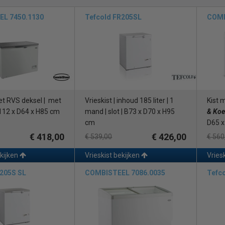
L 7450.1130
Tefcold FR205SL
COMB
et RVS deksel | met
Vrieskist | inhoud 185 liter | 1
Kist 
112 x D64 x H85 cm
mand | slot | B73 x D70 x H95
& Koe
cm
D65 x
€ 418,00
€ 426,00
€ 539,00
€ 560
ekijken
Vrieskist bekijken
Vries
R205S SL
COMBISTEEL 7086.0035
Tefc