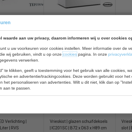
RVS deksel | 1 mand |
Kist met glazen deksel |
Vries &
Vries
euren
x D70 x H95 cm
Koelen
| B123 x D65 x H90 cm
liter 
H95 
l waarde aan uw privacy, daarom informeren wij u over cookies o
€ 446,00
€ 452,00
€ 595,00
€ 618
unt u uw voorkeuren voor cookies instellen. Meer informatie over de ve
ekijken
Vrieskist bekijken
Vries
die wij gebruiken, vindt u op onze
cookies
pagina. In onze
privacyverkl
gegevens verwerken.
l 7151.1105
Tefcold IC 201SC
Tefc
" te klikken, geeft u toestemming voor het gebruik van alle cookies, 
lytische en advertentie/trackingcookies. Deze worden gebruikt voor het
 het personaliseren van advertenties. Wilt u dit niet, klik dan op "Inst
n aan te passen.
LED Verlichting |
Vrieskist | glazen schuifdeksels
Vriesk
Liter | RVS
| IC201SC | B72 x D63 x H89 cm
slot 