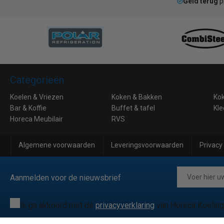
Geld terug
p
Categorieën
Koelen & Vriezen
Koken & Bakken
Ko
Bar & Koffie
Buffet & tafel
Kle
Horeca Meubilair
RVS
Algemene voorwaarden
Leveringsvoorwaarden
Privacy
Aanmelden voor de nieuwsbrief
Ik ga akkoord met de
privacyverklaring
van Horeca Koeling