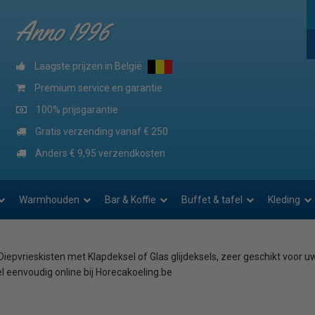
Anno 1996
Laagste prijzen in België
Premium service en garantie
100% prijsgarantie
Gratis verzending vanaf € 250
Anders € 9,95 verzendkosten
Warmhouden
Bar & Koffie
Buffet & tafel
Kleding
Diepvrieskisten met Klapdeksel of Glas glijdeksels, zeer geschikt voor 
el eenvoudig online bij Horecakoeling.be