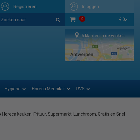
Registreren
Inloggen
0
€ 0,-
6 klanten in de winkel
Hygiene
Horeca Meubilair
RVS
uw Horeca keuken, Frituur, Supermarkt, Lunchroom, Gratis en Snel