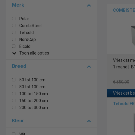
Merk
COMBISTEE
Polar
CombiSteel
Tefcold
NordCap
Elcold
Toon alle opties
Vrieskist m
Breed
1 mand | B
50 tot 100 cm
€ 550,00
80 tot 100 cm
Vrieskist b
100 tot 150 cm
150 tot 200 cm
Tefcold F
200 tot 300 cm
Kleur
Wit