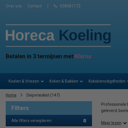
Over ons
Contact
|
038081172
Betalen in 3 termijnen met
Klarna
Koelen & Vriezen
Koken & Bakken
Koksbenodigdheden
Home
Diepvrieskist
(147)
Professionele 
Filters
geleverd, best
Alle filters verwijderen
Meer lezen