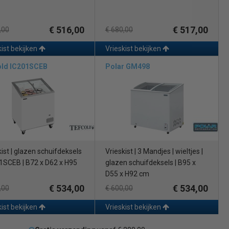
€ 516,00
€ 517,00
,00
€ 680,00
kist bekijken
Vrieskist bekijken
old IC201SCEB
Polar GM498
kist | glazen schuifdeksels
Vrieskist | 3 Mandjes | wieltjes |
01SCEB | B72 x D62 x H95
glazen schuifdeksels | B95 x
D55 x H92 cm
€ 534,00
€ 534,00
,00
€ 600,00
kist bekijken
Vrieskist bekijken