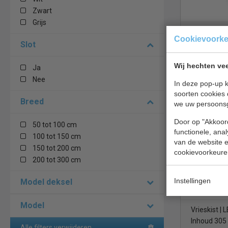
Zwart
Grijs
Vrieskist | 
Cookievoork
slot | B73 
Slot
Wij hechten vee
Ja
€ 565,00
Nee
In deze pop-up k
Vrieskist b
soorten cookies 
Breed
we uw persoons
Combistee
Door op "Akkoord
50 tot 100 cm
functionele, ana
100 tot 150 cm
van de website en
150 tot 200 cm
cookievoorkeure
200 tot 300 cm
Instellingen
Model deksel
Model
Vrieskist | 
Inhoud 305 
Alle filters verwijderen