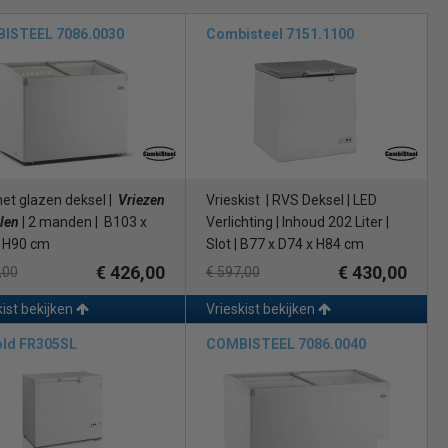
ISTEEL 7086.0030
Combisteel 7151.1100
met glazen deksel |
Vriezen
Vrieskist | RVS Deksel | LED
len
| 2 manden | B103 x
Verlichting | Inhoud 202 Liter |
 H90 cm
Slot | B77 x D74 x H84 cm
€ 426,00
€ 430,00
,00
€ 597,00
kist bekijken
Vrieskist bekijken
old FR305SL
COMBISTEEL 7086.0040