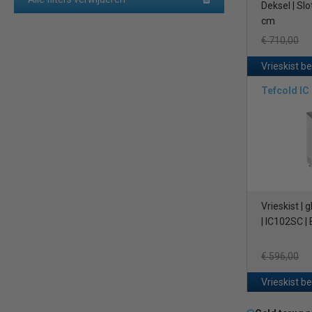
Deksel | Slo
cm
€ 710,00
Vrieskist b
Tefcold IC
Vrieskist |
| IC102SC |
€ 596,00
Vrieskist b