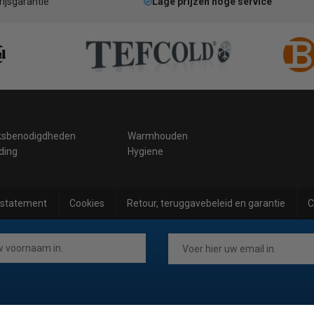
rijsgarantie
Lage prijzen hoge service
ksbenodigdheden
Warmhouden
ding
Hygiene
 statement
Cookies
Retour, teruggavebeleid en garantie
C