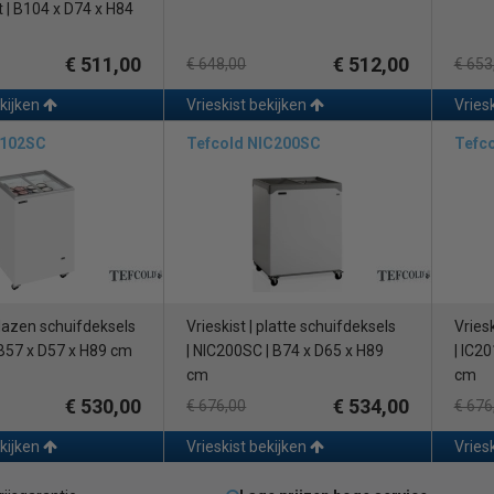
t | B104 x D74 x H84
€ 511,00
€ 512,00
€ 648,00
€ 653
ekijken
Vrieskist bekijken
Vries
 102SC
Tefcold NIC200SC
Tefc
 glazen schuifdeksels
Vrieskist | platte schuifdeksels
Vries
 B57 x D57 x H89 cm
| NIC200SC | B74 x D65 x H89
| IC2
cm
cm
€ 530,00
€ 534,00
€ 676,00
€ 676
ekijken
Vrieskist bekijken
Vries