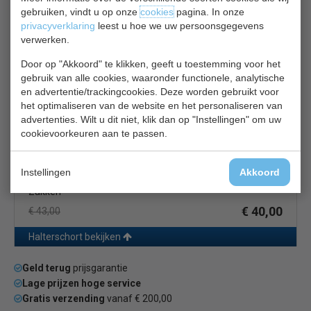
€ 39,00
€ 41,00
gebruiken, vindt u op onze
cookies
pagina. In onze
privacyverklaring
leest u hoe we uw persoonsgegevens
Halterschort bekijken
verwerken.
Urban Schort B721
Door op "Akkoord" te klikken, geeft u toestemming voor het
gebruik van alle cookies, waaronder functionele, analytische
en advertentie/trackingcookies. Deze worden gebruikt voor
het optimaliseren van de website en het personaliseren van
advertenties. Wilt u dit niet, klik dan op "Instellingen" om uw
cookievoorkeuren aan te passen.
Instellingen
Akkoord
Urban Halterschort | Lengte 86 cm | Kleur Indigo | Met 4
Zakken
€ 40,00
€ 43,00
Halterschort bekijken
Geld terug
prijsgarantie
Lage prijzen hoge service
Gratis verzending
vanaf € 200,00