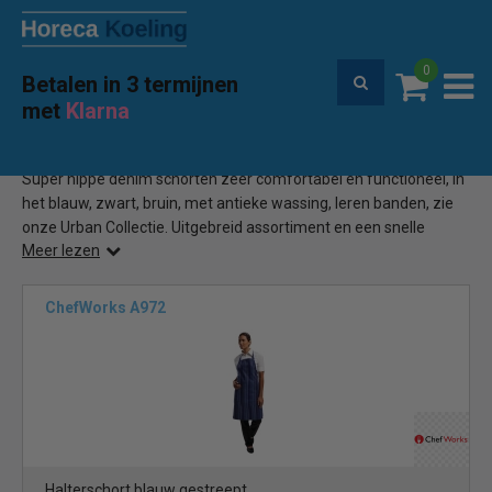
0
Betalen in 3 termijnen
Premium service en garantie
met
Klarna
Home
Denim schorten
(5)
Super hippe denim schorten zeer comfortabel en functioneel, in
het blauw, zwart, bruin, met antieke wassing, leren banden, zie
onze Urban Collectie. Uitgebreid assortiment en een snelle
Meer lezen
levering. Bestel gemakkelijk online in onze webshop.
ChefWorks A972
Halterschort blauw gestreept