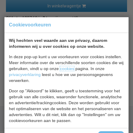
In winkelwagentje
Of
betaal
387,60
in 3 termijnen
met Klarna
Cookievoorkeuren
Terug naar overzicht
Wij hechten veel waarde aan uw privacy, daarom
informeren wij u over cookies op onze website.
Beschrijving
Specificaties
In deze pop-up kunt u uw voorkeuren voor cookies instellen.
Meer informatie over de verschillende soorten cookies die wij
Combisteel rekwerk passend voor deze koel / vries
gebruiken, vindt u op onze
cookies
pagina. In onze
cel.
privacyverklaring
leest u hoe we uw persoonsgegevens
verwerken.
Rekstelling kan afhankelijk van de grote van uw cel één
recht deel zijn, of een L vorm, of een U vorm zijn.
Door op "Akkoord" te klikken, geeft u toestemming voor het
gebruik van alle cookies, waaronder functionele, analytische
en advertentie/trackingcookies. Deze worden gebruikt voor
het optimaliseren van de website en het personaliseren van
advertenties. Wilt u dit niet, klik dan op "Instellingen" om uw
Geld terug
prijsgarantie
cookievoorkeuren aan te passen.
Lage prijzen hoge service