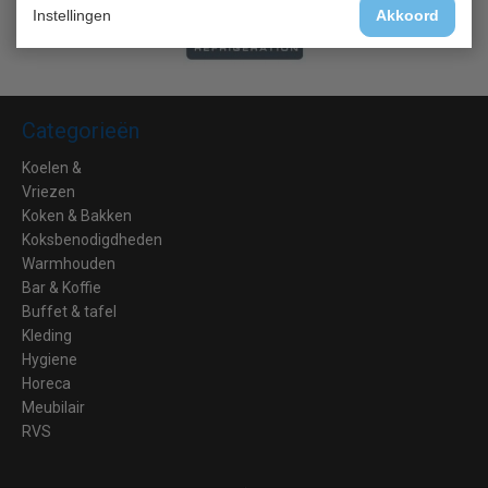
Instellingen
Akkoord
Categorieën
Koelen &
Vriezen
Koken & Bakken
Koksbenodigdheden
Warmhouden
Bar & Koffie
Buffet & tafel
Kleding
Hygiene
Horeca
Meubilair
RVS